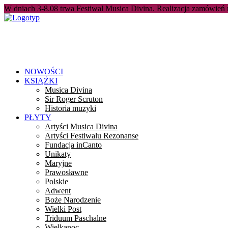
W dniach 3-8.08 trwa Festiwal Musica Divina. Realizacja zamówień
NOWOŚCI
KSIĄŻKI
Musica Divina
Sir Roger Scruton
Historia muzyki
PŁYTY
Artyści Musica Divina
Artyści Festiwalu Rezonanse
Fundacja inCanto
Unikaty
Maryjne
Prawosławne
Polskie
Adwent
Boże Narodzenie
Wielki Post
Triduum Paschalne
Wielkanoc