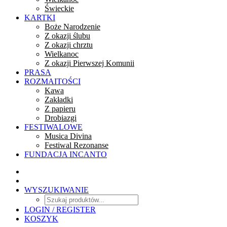
Świeckie
KARTKI
Boże Narodzenie
Z okazji ślubu
Z okazji chrztu
Wielkanoc
Z okazji Pierwszej Komunii
PRASA
ROZMAITOŚCI
Kawa
Zakładki
Z papieru
Drobiazgi
FESTIWALOWE
Musica Divina
Festiwal Rezonanse
FUNDACJA INCANTO
WYSZUKIWANIE
LOGIN / REGISTER
KOSZYK