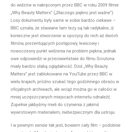
do widzów w nakręconym przez BBC w roku 2009 filmie
„Why Beauty Matters” („Dlaczego piękno jest ważne”).
Losy dokumentu były same w sobie bardzo ciekawe –
BBC uznała, że stawiane tam tezy są tak radykalne, iż
konieczne jest stworzenie w opozycji do nich aż dwóch
filmów, prezentujących postępowy, lewicowy i
nowoczesny punkt widzenia na problem piękna, jednak
owe odpowiedzi w przeciwieństwie do filmu Scrutona
miały bardzo słabą oglądalność. Dziś „Why Beauty
Matters” jest zablokowane na YouTube przez BBC w
wielu krajach, próżno szukać tego godzinnego obrazu w
oficjalnych archiwach, ale wciąż można go w całości w
mniej uczęszczanych miejscach internetu odnaleźć.
Zupełnie jakbyśmy mieli do czynienia z jakimś
wywrotowym materiałem, niebezpiecznym dla ustroju.
I w pewnym sensie tak jest, bowiem cały film – podobnie