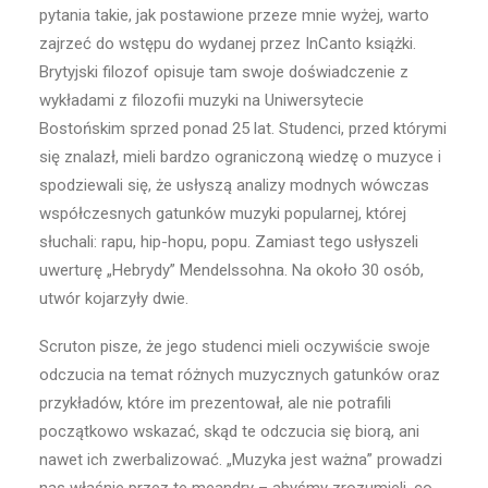
pytania takie, jak postawione przeze mnie wyżej, warto
zajrzeć do wstępu do wydanej przez InCanto książki.
Brytyjski filozof opisuje tam swoje doświadczenie z
wykładami z filozofii muzyki na Uniwersytecie
Bostońskim sprzed ponad 25 lat. Studenci, przed którymi
się znalazł, mieli bardzo ograniczoną wiedzę o muzyce i
spodziewali się, że usłyszą analizy modnych wówczas
współczesnych gatunków muzyki popularnej, której
słuchali: rapu, hip-hopu, popu. Zamiast tego usłyszeli
uwerturę „Hebrydy” Mendelssohna. Na około 30 osób,
utwór kojarzyły dwie.
Scruton pisze, że jego studenci mieli oczywiście swoje
odczucia na temat różnych muzycznych gatunków oraz
przykładów, które im prezentował, ale nie potrafili
początkowo wskazać, skąd te odczucia się biorą, ani
nawet ich zwerbalizować. „Muzyka jest ważna” prowadzi