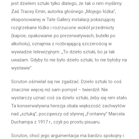
jest dziełem sztuki tylko dlatego, że tak o nim myślimy.
Zaś Tracey Emin, autorka głośnego „Mojego łóżka”,
eksponowanej w Tate Gallery instalacji pokazującej
rozgrzebane łóżko i rozrzucone wokół przedmioty
(kapcie, opakowanie po prezerwatywach, butelki po
alkoholu), oznajmia z rozbrajającą szczerością w
wywiadzie telewizyjnym: „To dzieło sztuki, bo ja tak
uważam. Gdyby to nie było dzieło sztuki, to nie byłoby na
wystawie”.
Scruton ośmielał się nie zgadzać. Dzieło sztuki to coś
znacznie więcej niż sam pomysł – twierdził. Nie
wystarczy uznać coś za dzieło sztuki, żeby się nim stało.
Ta konserwatywna herezja obala większość zachwytów
nad „sztuką”, począwszy od słynnej „Fontanny” Marcela
Duchampa z 1917 r., czyli po prostu pisuaru.
Scruton, choć jego argumentacja ma bardzo spokojny i