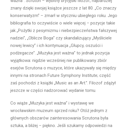
ważna”. Scruton – wybitny brytyjski filozof, najbardziej
znany dzięki swojej książce jeszcze z lat 80. „Co znaczy
konserwatyzm” – zmarł w styczniu ubiegłego roku. Jego
bibliografia to oczywiście o wiele więcej – pozycje takie
jak „Pożytki z pesymizmu i niebezpieczeństwa fałszywej
nadziei”, „Oblicze Boga” czy skandalizujący „Myśliciele
nowej lewicy” i ich kontynuacja „Głupcy, oszuści i
podżegacze”. „Muzyka jest ważna” to jednak pozycja
wyjątkowa: nigdzie wcześniej nie publikowany zbiór
esejów Scrutona o muzyce, które ukazywały się między
innymi na stronach Future Symphony Institute; część
zaś pochodzi z książki „Music as an Art.”. Filozof zdążył
jeszcze w części nadzorować wydanie tomu.
Co wiąże „Muzyka jest ważna” i wystawę we
wrocławskim muzeum sprzed roku? Otóż jednym z
głównych obszarów zainteresowania Scrutona była
sztuka, a bliżej – piękno. Jeśli szukamy odpowiedzi na