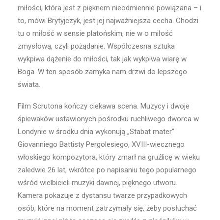
miłości, która jest z pięknem nieodmiennie powiązana – i
to, mówi Brytyjczyk, jest jej najważniejsza cecha. Chodzi
tu o miłość w sensie platońskim, nie w o miłość
zmysłową, czyli pożądanie. Współczesna sztuka
wykpiwa dążenie do miłości, tak jak wykpiwa wiarę w
Boga. W ten sposób zamyka nam drzwi do lepszego
świata.
Film Scrutona kończy ciekawa scena. Muzycy i dwoje
śpiewaków ustawionych pośrodku ruchliwego dworca w
Londynie w środku dnia wykonują „Stabat mater”
Giovanniego Battisty Pergolesiego, XVIII-wiecznego
włoskiego kompozytora, który zmarł na gruźlicę w wieku
zaledwie 26 lat, wkrótce po napisaniu tego popularnego
wśród wielbicieli muzyki dawnej, pięknego utworu.
Kamera pokazuje z dystansu twarze przypadkowych
osób, które na moment zatrzymały się, żeby posłuchać