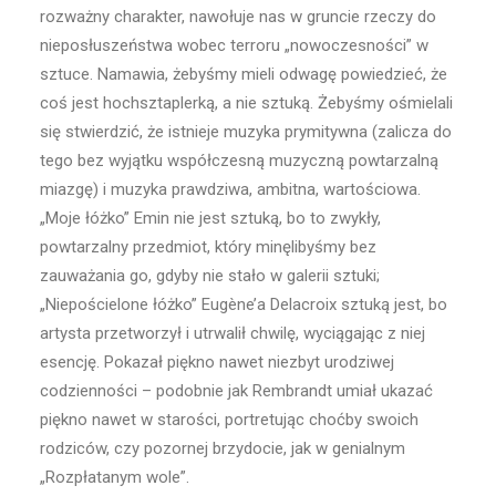
rozważny charakter, nawołuje nas w gruncie rzeczy do
nieposłuszeństwa wobec terroru „nowoczesności” w
sztuce. Namawia, żebyśmy mieli odwagę powiedzieć, że
coś jest hochsztaplerką, a nie sztuką. Żebyśmy ośmielali
się stwierdzić, że istnieje muzyka prymitywna (zalicza do
tego bez wyjątku współczesną muzyczną powtarzalną
miazgę) i muzyka prawdziwa, ambitna, wartościowa.
„Moje łóżko” Emin nie jest sztuką, bo to zwykły,
powtarzalny przedmiot, który minęlibyśmy bez
zauważania go, gdyby nie stało w galerii sztuki;
„Niepościelone łóżko” Eugène’a Delacroix sztuką jest, bo
artysta przetworzył i utrwalił chwilę, wyciągając z niej
esencję. Pokazał piękno nawet niezbyt urodziwej
codzienności – podobnie jak Rembrandt umiał ukazać
piękno nawet w starości, portretując choćby swoich
rodziców, czy pozornej brzydocie, jak w genialnym
„Rozpłatanym wole”.