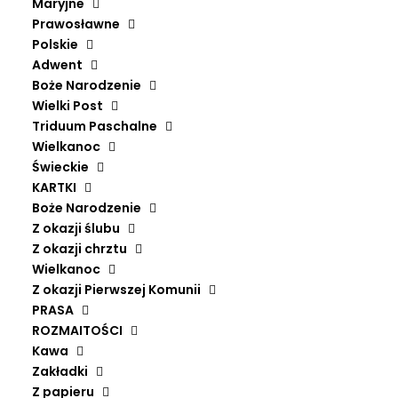
Maryjne
tak uważam". O
Prawosławne
gustach się nie
Polskie
Adwent
dyskutuje?
Boże Narodzenie
Wielki Post
Triduum Paschalne
Wielkanoc
Świeckie
KARTKI
Boże Narodzenie
Z okazji ślubu
Z okazji chrztu
Wielkanoc
Z okazji Pierwszej Komunii
PRASA
ROZMAITOŚCI
„To dzieło sztuki, bo ja tak uważam”. O gustach
Kawa
się nie dyskutuje?
Zakładki
Strona Główna
Recenzje
Z papieru