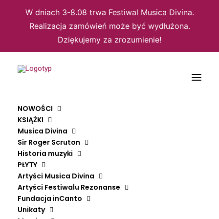
W dniach 3-8.08 trwa Festiwal Musica Divina.
Realizacja zamówień może być wydłużona.
Dziękujemy za zrozumienie!
NOWOŚCI
KSIĄŻKI
Musica Divina
Sir Roger Scruton
Historia muzyki
PŁYTY
Artyści Musica Divina
5 SIERPNIA 2022
|
RECENZJE
Artyści Festiwalu Rezonanse
Fundacja inCanto
"To dzieło sztuki, bo ja
Unikaty