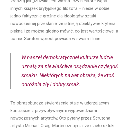
zresztą jak „Muzyka jest ważna” czy niektóre wątki
innych książek brytyjskiego filozofa – niesie w sobie
jedno faktycznie groźne dla ideologów sztuki
nowoczesnej przesłanie: że istnieją obiektywne kryteria
piękna i że można głośno mówić, co jest wartościowe, a
co nie. Scruton wprost powiada w swoim filmie:
W naszej demokratycznej kulturze ludzie
uznają za niewłaściwe osądzanie czyjegoś
smaku. Niektórych nawet obraża, że ktoś
odróżnia zły i dobry smak.
To obrazoburcze stwierdzenie staje w uderzającym
kontraście z przywoływanymi wypowiedziami
nowoczesnych artystów. Oto pytany przez Scrutona
artysta Michael Craig-Martin oznajmia, że dzieło sztuki