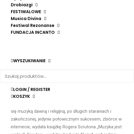
„To dzieło sztuki, bo ja tak uważam”. O gustach się nie
Drobiazgi
dyskutuje?
FESTIWALOWE
Musica Divina
Festiwal Rezonanse
FUNDACJA INCANTO
W naszej demokratycznej kulturze ludzie
uznają za niewłaściwe osądzanie
WYSZUKIWANIE
czyjegoś smaku. Niektórych nawet
obraża, że ktoś odróżnia zły i dobry
smak – mówił brytyjski filozof Roger
Scruton. Według niego, dzieło sztuki to
LOGIN / REGISTER
coś znacznie więcej niż sam pomysł.
KOSZYK
W ubiegłym roku krakowska
Fundacja InCanto
, zajmująca
się muzyką dawną i religijną, po długich staraniach i
zakończonej, jedynie połowicznym sukcesem, zbiórce w
internecie, wydała książkę Rogera Scrutona „Muzyka jest