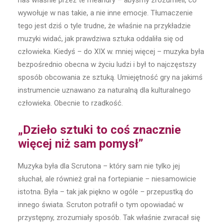
nas właśnie przez te meandry – abyśmy zrozumieli, co
wywołuje w nas takie, a nie inne emocje. Tłumaczenie
tego jest dziś o tyle trudne, że właśnie na przykładzie
muzyki widać, jak prawdziwa sztuka oddaliła się od
człowieka. Kiedyś – do XIX w. mniej więcej – muzyka była
bezpośrednio obecna w życiu ludzi i był to najczęstszy
sposób obcowania ze sztuką. Umiejętność gry na jakimś
instrumencie uznawano za naturalną dla kulturalnego
człowieka. Obecnie to rzadkość.
„Dzieło sztuki to coś znacznie
więcej niż sam pomysł”
Muzyka była dla Scrutona – który sam nie tylko jej
słuchał, ale również grał na fortepianie – niesamowicie
istotna. Była – tak jak piękno w ogóle – przepustką do
innego świata. Scruton potrafił o tym opowiadać w
przystępny, zrozumiały sposób. Tak właśnie zwracał się