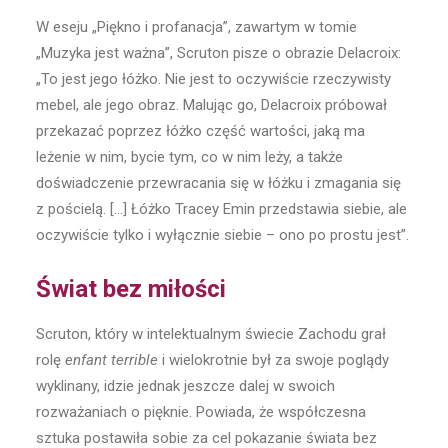
W eseju „Piękno i profanacja”, zawartym w tomie
„Muzyka jest ważna”, Scruton pisze o obrazie Delacroix:
„To jest jego łóżko. Nie jest to oczywiście rzeczywisty
mebel, ale jego obraz. Malując go, Delacroix próbował
przekazać poprzez łóżko część wartości, jaką ma
leżenie w nim, bycie tym, co w nim leży, a także
doświadczenie przewracania się w łóżku i zmagania się
z pościelą. […] Łóżko Tracey Emin przedstawia siebie, ale
oczywiście tylko i wyłącznie siebie – ono po prostu jest”.
Świat bez miłości
Scruton, który w intelektualnym świecie Zachodu grał
rolę
enfant terrible
i wielokrotnie był za swoje poglądy
wyklinany, idzie jednak jeszcze dalej w swoich
rozważaniach o pięknie. Powiada, że współczesna
sztuka postawiła sobie za cel pokazanie świata bez