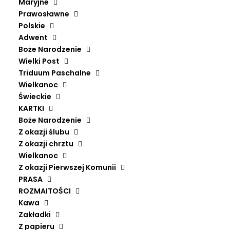
Maryjne
Prawosławne
Polskie
Adwent
Boże Narodzenie
Wielki Post
Triduum Paschalne
Wielkanoc
Świeckie
KARTKI
Dostawa i płatności
Boże Narodzenie
Z okazji ślubu
Z okazji chrztu
Wielkanoc
Z okazji Pierwszej Komunii
PRASA
Dostawa
ROZMAITOŚCI
Kawa
Zamówienia realizujemy na terenie Polski oraz za
Zakładki
granicą.
Z papieru