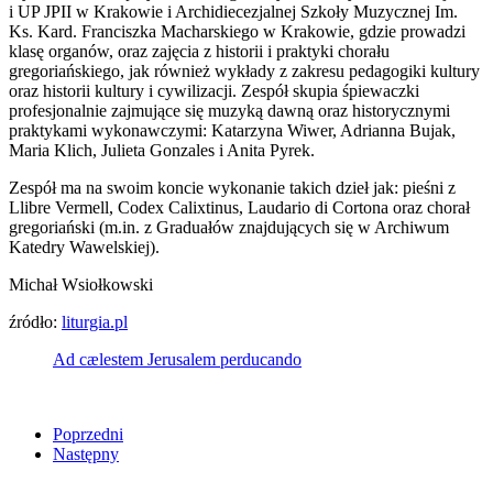
i UP JPII w Krakowie i Archidiecezjalnej Szkoły Muzycznej Im.
Ks. Kard. Franciszka Macharskiego w Krakowie, gdzie prowadzi
klasę organów, oraz zajęcia z historii i praktyki chorału
gregoriańskiego, jak również wykłady z zakresu pedagogiki kultury
oraz historii kultury i cywilizacji. Zespół skupia śpiewaczki
profesjonalnie zajmujące się muzyką dawną oraz historycznymi
praktykami wykonawczymi: Katarzyna Wiwer, Adrianna Bujak,
Maria Klich, Julieta Gonzales i Anita Pyrek.
Zespół ma na swoim koncie wykonanie takich dzieł jak: pieśni z
Llibre Vermell, Codex Calixtinus, Laudario di Cortona oraz chorał
gregoriański (m.in. z Graduałów znajdujących się w Archiwum
Katedry Wawelskiej).
Michał Wsiołkowski
źródło:
liturgia.pl
Ad cælestem Jerusalem perducando
Poprzedni
Następny