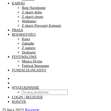
KARTKI
Boże Narodzenie
Z okazji ślubu
Z okazji chrztu
Wielkanoc
Z okazji Pierwszej Komunii
PRASA
ROZMAITOŚCI
Kawa
Zakładki
Z papieru
Drobiazgi
FESTIWALOWE
Musica Divina
Festiwal Rezonanse
FUNDACJA INCANTO
WYSZUKIWANIE
LOGIN / REGISTER
KOSZYK
25 lipca 2022
|
Recenzje