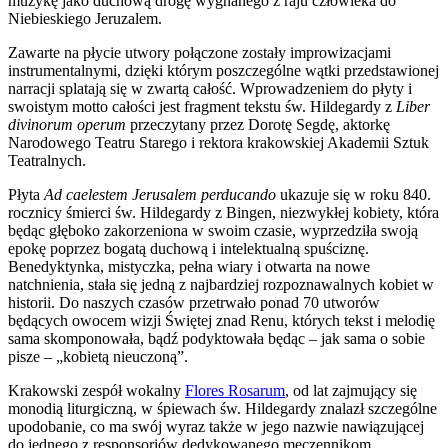
muzykę jako duchową drogę wygnanego z raju człowieka do
Niebieskiego Jeruzalem.
Zawarte na płycie utwory połączone zostały improwizacjami
instrumentalnymi, dzięki którym poszczególne wątki przedstawionej
narracji splatają się w zwartą całość. Wprowadzeniem do płyty i
swoistym motto całości jest fragment tekstu św. Hildegardy z
Liber
divinorum operum
przeczytany przez Dorotę Segdę, aktorkę
Narodowego Teatru Starego i rektora krakowskiej Akademii Sztuk
Teatralnych.
Płyta
Ad caelestem Jerusalem perducando
ukazuje się w roku 840.
rocznicy śmierci św. Hildegardy z Bingen, niezwykłej kobiety, która
będąc głęboko zakorzeniona w swoim czasie, wyprzedziła swoją
epokę poprzez bogatą duchową i intelektualną spuściznę.
Benedyktynka, mistyczka, pełna wiary i otwarta na nowe
natchnienia, stała się jedną z najbardziej rozpoznawalnych kobiet w
historii. Do naszych czasów przetrwało ponad 70 utworów
będących owocem wizji Świętej znad Renu, których tekst i melodię
sama skomponowała, bądź podyktowała będąc ‒ jak sama o sobie
pisze ‒ „kobietą nieuczoną”.
Krakowski zespół wokalny
Flores Rosarum
, od lat zajmujący się
monodią liturgiczną, w śpiewach św. Hildegardy znalazł szczególne
upodobanie, co ma swój wyraz także w jego nazwie nawiązującej
do jednego z responsoriów dedykowanego męczennikom.