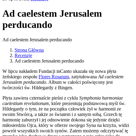
Ad caelestem Jerusalem
perducando
Ad caelestem Jerusalem perducando
Strona Główna
Recenzje
Ad caelestem Jerusalem perducando
W lipcu nakładem Fundacji inCanto ukazała się nowa płyta
żeńskiego zespołu
Flores Rosarum
, zatytułowana
Ad caelestem
Jerusalem perducando
. Album w całości poświęcony jest
twórczości św. Hildegardy z Bingen.
Płyta zawiera czternaście pieśni z cyklu
Symphonia harmoniae
caelestium revelationum
, które prezentują podstawową myśl św.
Hildegardy o tym, że na początku człowiek żył w harmonii ze
swoim Stwórcą, a także ze światem i z samym sobą. Grzech tę
harmonię zaburzył i jej odnowienie dokona się jedynie dzięki
miłosierdziu Ojca, który w ofierze swojego Syna na krzyżu, widzi
powrót wszystkich swoich synów. Zatem możemy odczytywać tę