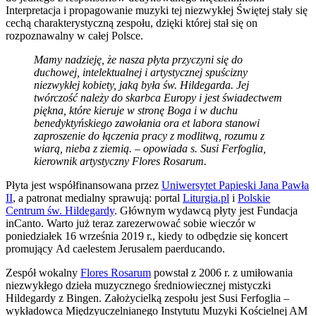
Interpretacja i propagowanie muzyki tej niezwykłej Świętej stały się
cechą charakterystyczną zespołu, dzięki której stał się on
rozpoznawalny w całej Polsce.
Mamy nadzieję, że nasza płyta przyczyni się do
duchowej, intelektualnej i artystycznej spuścizny
niezwykłej kobiety, jaką była św. Hildegarda. Jej
twórczość należy do skarbca Europy i jest świadectwem
piękna, które kieruje w stronę Boga i w duchu
benedyktyńskiego zawołania ora et labora stanowi
zaproszenie do łączenia pracy z modlitwą, rozumu z
wiarą, nieba z ziemią. ‒ opowiada s. Susi Ferfoglia,
kierownik artystyczny Flores Rosarum.
Płyta jest współfinansowana przez
Uniwersytet Papieski Jana Pawła
II
, a patronat medialny sprawują: portal
Liturgia.pl
i
Polskie
Centrum św. Hildegardy
. Głównym wydawcą płyty jest Fundacja
inCanto. Warto już teraz zarezerwować sobie wieczór w
poniedziałek 16 września 2019 r., kiedy to odbędzie się koncert
promujący Ad caelestem Jerusalem paerducando.
Zespół wokalny
Flores Rosarum
powstał z 2006 r. z umiłowania
niezwykłego dzieła muzycznego średniowiecznej mistyczki
Hildegardy z Bingen. Założycielką zespołu jest Susi Ferfoglia –
wykładowca Międzyuczelnianego Instytutu Muzyki Kościelnej AM