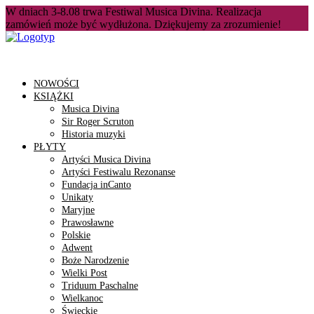
W dniach 3-8.08 trwa Festiwal Musica Divina. Realizacja
zamówień może być wydłużona. Dziękujemy za zrozumienie!
NOWOŚCI
KSIĄŻKI
Musica Divina
Sir Roger Scruton
Historia muzyki
PŁYTY
Artyści Musica Divina
Artyści Festiwalu Rezonanse
Fundacja inCanto
Unikaty
Maryjne
Prawosławne
Polskie
Adwent
Boże Narodzenie
Wielki Post
Triduum Paschalne
Wielkanoc
Świeckie