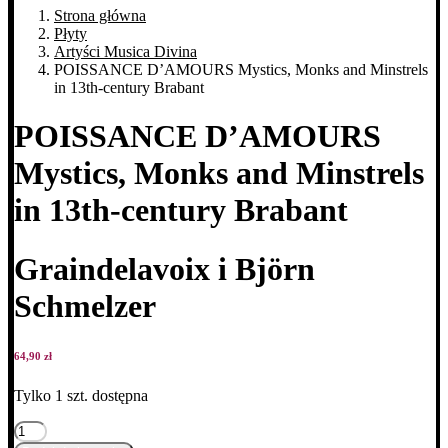
Strona główna
Płyty
Artyści Musica Divina
POISSANCE D’AMOURS Mystics, Monks and Minstrels
in 13th-century Brabant
POISSANCE D’AMOURS
Mystics, Monks and Minstrels
in 13th-century Brabant
Graindelavoix i Björn
Schmelzer
64,90
zł
Tylko 1 szt. dostępna
ilość
POISSANCE