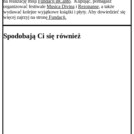
na realizację misji
Fundacji inCanto
. Kupując, pomagasz
organizować festiwale
Musica Divina
i
Rezonanse
, a także
wydawać kolejne wyjątkowe książki i płyty. Aby dowiedzieć się
więcej zajrzyj na stronę
Fundacji.
Spodobają Ci się również