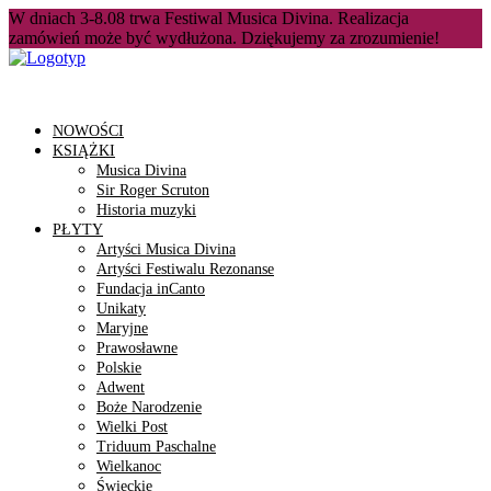
W dniach 3-8.08 trwa Festiwal Musica Divina. Realizacja
zamówień może być wydłużona. Dziękujemy za zrozumienie!
NOWOŚCI
KSIĄŻKI
Musica Divina
Sir Roger Scruton
Historia muzyki
PŁYTY
Artyści Musica Divina
Artyści Festiwalu Rezonanse
Fundacja inCanto
Unikaty
Maryjne
Prawosławne
Polskie
Adwent
Boże Narodzenie
Wielki Post
Triduum Paschalne
Wielkanoc
Świeckie