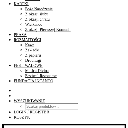
KARTKI
Boże Narodzenie
Z okazji ślubu
Z okazji chrztu
Wielkanoc
Z okazji Pierwszej Komunii
PRASA
ROZMAITOŚCI
Kawa
Zakładki
Z papieru
Drobiazgi
FESTIWALOWE
Musica Divina
Festiwal Rezonanse
FUNDACJA INCANTO
WYSZUKIWANIE
LOGIN / REGISTER
KOSZYK