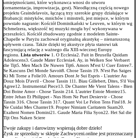
umiejętnościami, które wykonawca wnosi do utworu
(ornamentacja, improwizacja, gest).
Nieodłączną częścią nowego
projektu Graindelavoix, łączącą trzy szerokie grupy działające w
Brabancji: mistyków, mnichów i minstreli, jest miejsce, w którym
powstało nagranie: Kościół Dominikański w Leuven, w którym wg
Schmelzera, większość tej muzyki mogła być wykonywana w
przeszłości. Kościół zbudowany zgodnie z modelem Sainte-
Chapelle w Paryżu zachował oryginalną akustykę – nienaruszoną
upływem czasu. Także dzięki tej akustyce płyta stanowi tak
fascynującą relację z ważnego dla XIII-wiecznej Europy
regionu.
Lista utworów
1. O Ecclesia
2. Fuit in Bruxella Quidam
Adolescens
3. Gaude Mater Ecclesia
4. Ay, in Welken Soe Verbaert
die Tijt
5. Men Mach De Nuwen Tijt
6. Amors M'est U Cuer Entree
7.
Se Kascuns Del Monde Savoit
8. Chose Tassin 1
9. N'est Pas Saiges
Ki Mi Torne a Folie
10. Amours Dont Je Sui Espris - L'autrier Au
Douz Mois D'avril - Chose Tassin 1
11. Biau Gillebert, Dites, S'il Vos
Agree
12. Instrumental Piece
13. De Chanter Me Vient Talens - Bien
Doi Boine Amor - Chose Tassin 2
14. L'autrier Estoie Montez
15.
Entre Jehan Et Philippet - Nus Hom Ne Puet Desiervir - Chose
Tassin 3
16. Chose Tassin 3
17. Quant Voi Le Felon Tens Finé
18. Je
Ne Cuidai Mes Chanter
19. Propter Nimiam Caritatem Suam
20.
Exaltent Nomen Domini
21. Gaude Maria Filia Syon
22. Het Sal die
Tijt Ons Naken Sciere
Twoje zakupy i darowizny wspierają dobre dzieło!
Zysk ze sprzedaży w sklepie Zachwyceni.online jest przeznaczany