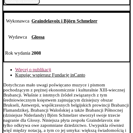
Dodaj do koszyka
D'AMOURS
Mystics,
Monks
and
Wykonawca
Graindelavoix i Björn Schmelzer
Minstrels
in
13th-
Wydawca
Glossa
century
Brabant
Rok wydania
2008
Więcej o publikacji
Kupując wspierasz Fundację inCanto
Dotychczas mało uwagi poświęcano muzyce i pismom
pochodzącym z prężnej ekonomicznie i kulturalnie XIII-wiecznej
Brabancji. Właśnie z istotnych źródeł związanych z tym
średniowiecznym księstwem zajmującym dzisiejszy obszar
Brukseli, Antwerpii, współczesnych belgijskich prowincji Brabancji
Flamandzikej, Brabancji Walońskiej a także Brabancji Północnej
(dzisiejsze Niderlandy) Björn Schmelzer stworzył swoje trzecie
nagranie dla Glossy.
Niniejsza płyta zespołu Graindelavoix nie
tylko odkrywa owe zapomniane dziedzictwo. Uwypukla również
więź między notacją, a tym co jej umyka: większą świadomością i