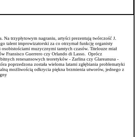
. Na trzypłytowym nagraniu, artyści prezentują twórczość J.
o talent improwizatorski za co otrzymał funkcję organisty
ymi osobistościami muzycznymi tamtych czasów.
Titelouze miał
rów Fransisco Guerrero czy Orlando di Lasso.
Oprócz
bitnych renesansowych teoretyków - Zarlina czy Glareanusa -
tóra poprzedzona została wieloma latami zgłębiania problematyki
alną możliwością odkrycia piękna brzmienia utworów, jednego z
igny