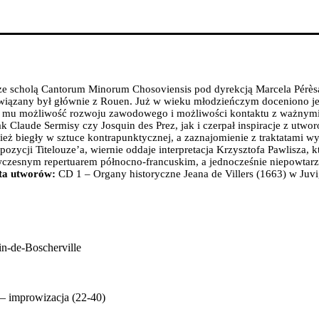
a ze scholą Cantorum Minorum Chosoviensis pod dyrekcją Marcela Pérèsa
związany był głównie z Rouen. Już w wieku młodzieńczym doceniono jeg
e dało mu możliwość rozwoju zawodowego i możliwości kontaktu z ważn
 Claude Sermisy czy Josquin des Prez, jak i czerpał inspiracje z utwo
ż biegły w sztuce kontrapunktycznej, a zaznajomienie z traktatami wy
ycji Titelouze’a, wiernie oddaje interpretacja Krzysztofa Pawlisza, k
wczesnym repertuarem północno-francuskim, a jednocześnie niepowtarz
ta utworów:
CD 1 – Organy historyczne Jeana de Villers (1663) w Juv
in-de-Boscherville
– improwizacja (22-40)