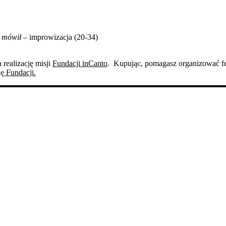
m mówił
– improwizacja (20-34)
realizację misji
Fundacji inCanto
. Kupując, pomagasz organizować f
nę
Fundacji.