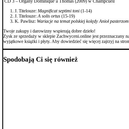
CD 3 – Organy Dominique’a Thomas (2009) w Champcueil
J. Titelouze:
Magnificat septimi toni
(1-14)
J. Titelouze:
A solis ortus
(15-19)
K. Pawlisz:
Wariacje na temat polskiej kolędy
Anioł pasterzo
Twoje zakupy i darowizny wspierają dobre dzieło!
Zysk ze sprzedaży w sklepie Zachwyceni.online jest przeznaczany na 
wyjątkowe książki i płyty. Aby dowiedzieć się więcej zajrzyj na stro
Spodobają Ci się również