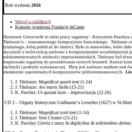
Rok wydania
2016
Więcej o publikacji
Kupując wspierasz Fundację inCanto
Harmonie Universelle
to efekt pracy organisty - Krzysztofa Pawlisz
Titelouze’a – renesansowego kompozytora francuskiego.
Titelouze 
tytularnego, którą pełnił aż do śmierci. Było to stanowisko, któr
styczność z twórczością zarówno z kompozytorami wcześniejszymi jak
udokumentowanych zdolności improwizatorskich, Titelouze był równie
inspirowało organistę do poszukiwania nowych brzmień. Kunszt kompoz
stylistyki i praktyki wykonawczej.
Płyta jest zarówno studium nad ó
niesłusznie zapomnianych kompozytorów późnorenesansowych.
Lis
J. Titelouze:
Magnificat quarti toni
(1-14)
J. Titelouze:
Ave maris Stella
(15-21)
K. Pawlisz:
Ut queant laxis
– improwizacja (22-26)
CD 2 – Organy historyczne Guillaume’a Lesselier (1627) w St-Mart
J. Titelouze:
Magnificat sexti toni
(1-14)
J. Titelouze:
Veni Creator
(15-21)
K. Pawlisz:
Gloria
z mszy
In duplicibus & sollemnibus diebus