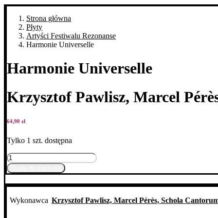
Strona główna
Płyty
Artyści Festiwalu Rezonanse
Harmonie Universelle
Harmonie Universelle
Krzysztof Pawlisz, Marcel Pér
64,90
zł
Tylko 1 szt. dostępna
ilość
Harmonie
Dodaj do koszyka
Universelle
Wykonawca
Krzysztof Pawlisz, Marcel Pérès, Schola Cantor