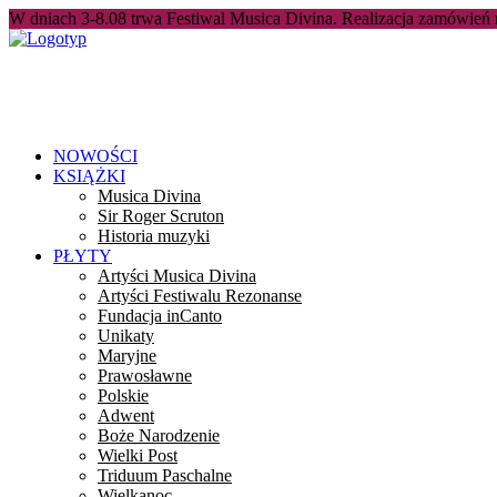
W dniach 3-8.08 trwa Festiwal Musica Divina. Realizacja zamówień
NOWOŚCI
KSIĄŻKI
Musica Divina
Sir Roger Scruton
Historia muzyki
PŁYTY
Artyści Musica Divina
Artyści Festiwalu Rezonanse
Fundacja inCanto
Unikaty
Maryjne
Prawosławne
Polskie
Adwent
Boże Narodzenie
Wielki Post
Triduum Paschalne
Wielkanoc