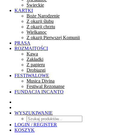
Świeckie
KARTKI
Boże Narodzenie
Z okazji ślubu
Z okazji chrztu
Wielkanoc
Z okazji Pierwszej Komunii
PRASA
ROZMAITOŚCI
Kawa
Zakładki
Z papieru
Drobiazgi
FESTIWALOWE
Musica Divina
Festiwal Rezonanse
FUNDACJA INCANTO
WYSZUKIWANIE
LOGIN / REGISTER
KOSZYK