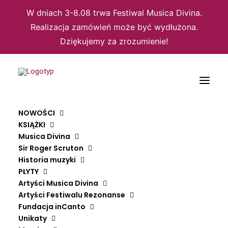
W dniach 3-8.08 trwa Festiwal Musica Divina.
Realizacja zamówień może być wydłużona.
Dziękujemy za zrozumienie!
Domyślne sortowanie
NOWOŚCI
Sortuj wg popularności
KSIĄŻKI
Sortuj wg średniej oceny
Musica Divina
Sortuj od najnowszych
Sortuj po cenie od najniższej
Sir Roger Scruton
Sortuj po cenie od najwyższej
Historia muzyki
PŁYTY
Wyświetlanie wszystkich wyników: 2
Artyści Musica Divina
Artyści Festiwalu Rezonanse
Fundacja inCanto
Unikaty