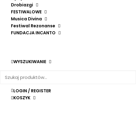
Drobiazgi
FESTIWALOWE
Musica Divina
Festiwal Rezonanse
FUNDACJA INCANTO
WYSZUKIWANIE
LOGIN / REGISTER
KOSZYK
MSZA ALTERNATIM WE WŁOSKIEJ I FRANCUSKIEJ MUZYCE
DODAJ DO KOSZYKA