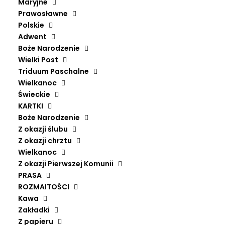
Maryjne
Prawosławne
Polskie
Adwent
Boże Narodzenie
Wielki Post
Triduum Paschalne
Wielkanoc
Świeckie
KARTKI
Boże Narodzenie
Z okazji ślubu
Z okazji chrztu
Wielkanoc
Z okazji Pierwszej Komunii
PRASA
HARMONIE UNIVERSELLE
ROZMAITOŚCI
DODAJ DO KOSZYKA
KRZYSZTOF PAWLISZ, MARCEL PÉRÈS, SCHOLA CANTORUM
Kawa
MINORUM CHOSOVIENSIS
Zakładki
64,90
zł
Z papieru