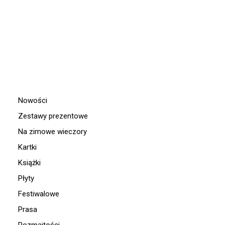
LITURGICZNEJ XVII WIEKU
FLORES ROSARUM, SCHOLA CANTORUM MINORUM CHOSOVIENSIS
51,90
zł
Nowości
Zestawy prezentowe
Na zimowe wieczory
Kartki
Książki
Płyty
Festiwalowe
Prasa