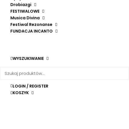
Drobiazgi
MOTETS. MUSIC FROM NORTHERN FRANCE
DODAJ DO KOSZYKA
GRAINDELAVOIX, BJÖRN SCHMELZER
FESTIWALOWE
Musica Divina
74,90
zł
Festiwal Rezonanse
FUNDACJA INCANTO
WYSZUKIWANIE
LOGIN / REGISTER
KOSZYK