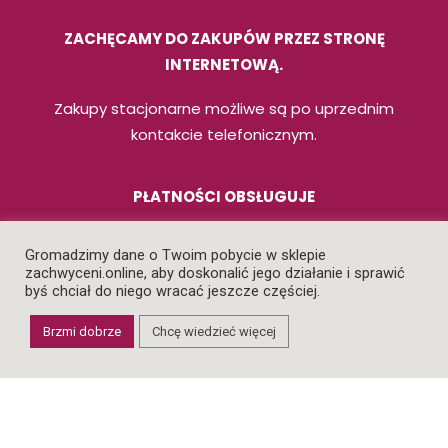
ZACHĘCAMY DO ZAKUPÓW PRZEZ STRONĘ
INTERNETOWĄ.
Zakupy stacjonarne możliwe są po uprzednim
kontakcie telefonicznym.
PŁATNOŚCI OBSŁUGUJE
Gromadzimy dane o Twoim pobycie w sklepie
zachwyceni.online, aby doskonalić jego działanie i sprawić
byś chciał do niego wracać jeszcze częściej.
NASZE ZASADY
Brzmi dobrze
Chcę wiedzieć więcej
REGULAMIN
POLITYKA PRYWATNOŚCI