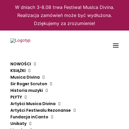
W dniach 3-8.08 trwa Festiwal Musica Divina.
Realizacja zamówień może być wydłużona.
Dziękujemy za zrozumienie!
NOWOŚCI
KSIĄŻKI
Musica Divina
Sir Roger Scruton
Domyślne sortowanie
Historia muzyki
PŁYTY
Sortuj wg popularności
Sortuj wg średniej oceny
Artyści Musica Divina
Sortuj od najnowszych
Artyści Festiwalu Rezonanse
Sortuj po cenie od najniższej
Fundacja inCanto
Sortuj po cenie od najwyższej
Unikaty
Wyświetlanie wszystkich wyników: 4