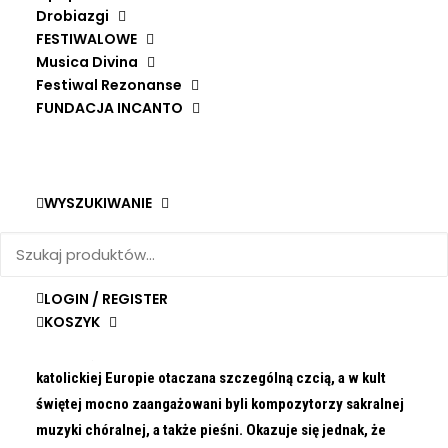
Wykonawca
Graindelavoix i Björn Schmelzer
Drobiazgi
Magdalene
Wydawca
Glossa
FESTIWALOWE
in
Musica Divina
Rok wydania
2009
the
Festiwal Rezonanse
early
FUNDACJA INCANTO
16th
century
WYSZUKIWANIE
Więcej o publikacji
Kupując wspierasz Fundację inCanto
LOGIN / REGISTER
KOSZYK
Na początku XVI wieku postać Marii Magdaleny była w
katolickiej Europie otaczana szczególną czcią, a w kult
świętej mocno zaangażowani byli kompozytorzy sakralnej
muzyki chóralnej, a także pieśni. Okazuje się jednak, że