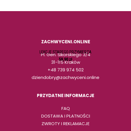
ZACHWYCENI.ONLINE
DODAJ DO KOSZYKA
LEKCJE STAREGO PRZYMIERZA
Pl. Gen. Sikorskiego 3/4
59,90
zł
31-115 Kraków
+48 739 974 502
dziendobry@zachwyceni.online
PRZYDATNE INFORMACJE
FAQ
DOSTAWA I PŁATNOŚCI
ZWROTY I REKLAMACJE