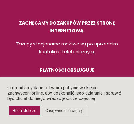
ZACHĘCAMY DO ZAKUPÓW PRZEZ STRONĘ
INTERNETOWĄ.
Zakupy stacjonarne możliwe są po uprzednim
kontakcie telefonicznym.
PŁATNOŚCI OBSŁUGUJE
Gromadzimy dane o Twoim pobycie w sklepie
zachwyceni.online, aby doskonalić jego działanie i sprawić
byś chciał do niego wracać jeszcze częściej.
NASZE ZASADY
Brzmi dobrze
Chcę wiedzieć więcej
REGULAMIN
POLITYKA PRYWATNOŚCI