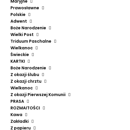
Maryjne
LA MAGDALENE THE CULT
Prawosławne
OF MARY MAGDALENE IN
Polskie
Adwent
THE EARLY 16TH CENTURY
Boże Narodzenie
GRAINDELAVOIX I BJÖRN
Wielki Post
Triduum Paschalne
SCHMELZER
Wielkanoc
72,90
ZŁ
Świeckie
KARTKI
Boże Narodzenie
Tylko 1 szt. dostępna
Z okazji ślubu
Z okazji chrztu
ilość
Wielkanoc
Dodaj do koszyka
LA
Z okazji Pierwszej Komunii
MAGDALENE
PRASA
The
ROZMAITOŚCI
Kawa
cult
Zakładki
of
Z papieru
Mary