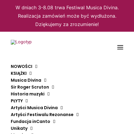
W dniach 3-8.08 trwa Festiwal Musica Divina.
Realizacja zamówień może być wydłużona.
Dziękujemy za zrozumienie!
NOWOŚCI
KSIĄŻKI
Musica Divina
Sir Roger Scruton
Historia muzyki
PŁYTY
Artyści Musica Divina
Artyści Festiwalu Rezonanse
Strona główna
Płyty
Artyści Musica Divina
Fundacja inCanto
LA MAGDALENE The cult of Mary Magdalene in the early 16th century
Unikaty