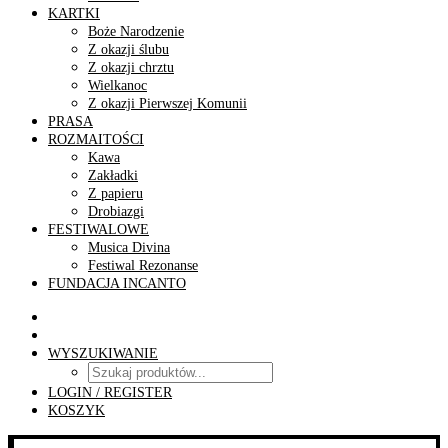
KARTKI
Boże Narodzenie
Z okazji ślubu
Z okazji chrztu
Wielkanoc
Z okazji Pierwszej Komunii
PRASA
ROZMAITOŚCI
Kawa
Zakładki
Z papieru
Drobiazgi
FESTIWALOWE
Musica Divina
Festiwal Rezonanse
FUNDACJA INCANTO
WYSZUKIWANIE
LOGIN / REGISTER
KOSZYK