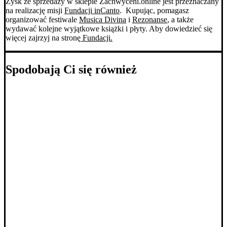
Zysk ze sprzedaży w sklepie Zachwyceni.online jest przeznaczany
na realizację misji
Fundacji inCanto
. Kupując, pomagasz
organizować festiwale
Musica Divina
i
Rezonanse
, a także
wydawać kolejne wyjątkowe książki i płyty. Aby dowiedzieć się
więcej zajrzyj na stronę
Fundacji.
Spodobają Ci się również