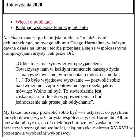
Rok wydania
2020
Więcej o publikacji
Kupując wspierasz Fundację inCanto
Neshima
oznacza po hebrajsku oddech. To także tytuł
debiutanckiego, solowego albumu Oríego Harmelina, w którym
dawne dzieła na lutnię i teorbę przeplatają się ze współczesnymi
kompozycjami artysty.
Jak pisze Orí:
„Oddech jest naszym wiernym przyjacielem.
Towarzyszy nam w każdym momencie naszego życia
— na jawie i we śnie, w momentach radości i smutku.
[…] To było wyjątkowe wyzwanie — pozwolić sobie
na stworzenie i zaprezentowanie tego dzieła, jakby
mówiąc: Wolno mi być. To stwierdzenie jest
zaskakująco trudne do wypowiedzenia, choć
jednocześnie tak proste jak oddychanie”.
My także możemy pozwolić sobie być — i usłyszeć, co językiem
muzyki dawnej wyraża artysta współczesny, Orí Harmelin. Album
pozwala odkryć to, co dla niektórych może być zaskakujące —
przestrzeń szczególnej wolności, jaką muzyka z okresu XV-XVII w.
pozostawia wyobraźni wykonawcy.