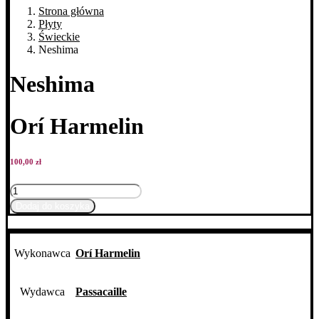
Strona główna
Płyty
Świeckie
Neshima
Neshima
Orí Harmelin
100,00
zł
ilość
Neshima
Dodaj do koszyka
Wykonawca
Orí Harmelin
Wydawca
Passacaille