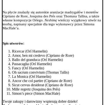
Na płycie znalazły się autorskie aranżacje madrygałów i motetów
Cipriano de Rore, Josquina des Prés oraz Thomasa Tallisa, a także
własne kompozycje Oríego.
Neshimę
wieńczy wyjątkowy utwór na
teorbę, napisany specjalnie dla tego wykonawcy przez Simona
MacHale’a.
Spis utworów:
Ricercar (Orí Harmelin)
Amor, ben mi credevo (Cipriano de Rore)
Ballo del granduca (Orí Harmelin)
Passacaglia (Orí Harmelin)
Fancy (Orí Harmelin)
Oh sacrum convivium (Thomas Tallis)
La Monica (Orí Harmelin)
Ancor che col partire (Cipriano de Rore)
Sicut cervus desiderat (Cipriano de Rore)
Mille regretz (Josquina des Prés)
Simon’s piece (Simon MacHale)
Twoje zakupy i darowizny wspierają dobre dzieło!