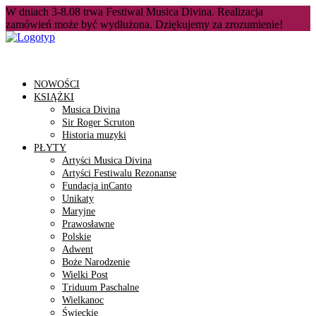
W dniach 3-8.08 trwa Festiwal Musica Divina. Realizacja
zamówień może być wydłużona. Dziękujemy za zrozumienie!
NOWOŚCI
KSIĄŻKI
Musica Divina
Sir Roger Scruton
Historia muzyki
PŁYTY
Artyści Musica Divina
Artyści Festiwalu Rezonanse
Fundacja inCanto
Unikaty
Maryjne
Prawosławne
Polskie
Adwent
Boże Narodzenie
Wielki Post
Triduum Paschalne
Wielkanoc
Świeckie