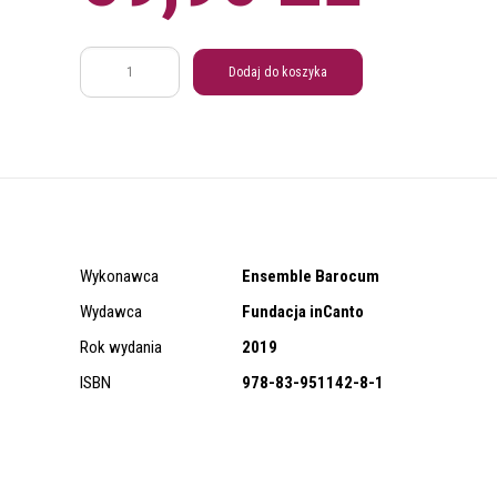
ilość
Dodaj do koszyka
Lekcje
Starego
Przymierza
Wykonawca
Ensemble Barocum
Wydawca
Fundacja inCanto
Rok wydania
2019
ISBN
978-83-951142-8-1