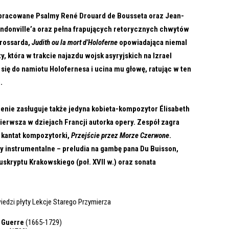
opracowane Psalmy René Drouard de Bousseta oraz Jean-
donville’a oraz pełna frapujących retorycznych chwytów
Brossarda,
Judith ou la mort d’Holoferne
opowiadająca niemal
y, która w trakcie najazdu wojsk asyryjskich na Izrael
się do namiotu Holofernesa i ucina mu głowę, ratując w ten
.
enie zasługuje także jedyna kobieta-kompozytor Élisabeth
ierwsza w dziejach Francji autorka opery. Zespół zagra
 kantat kompozytorki,
Przejście przez Morze Czerwone
.
y instrumentalne – preludia na gambę pana Du Buisson,
skryptu Krakowskiego (poł. XVII w.) oraz sonata
edzi płyty Lekcje Starego Przymierza
a Guerre
(1665-1729)