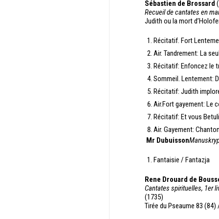
Sébastien de Brossard
(
Recueil de cantates en ma
Judith ou la mort d’Holof
Récitatif. Fort Lenteme
Air. Tandrement: La seul
Récitatif: Enfoncez le tr
Sommeil. Lentement: D
Récitatif: Judith implo
Air.Fort gayement: Le 
Récitatif: Et vous Betul
Air. Gayement: Chanton
Mr Dubuisson
Manuskryp
Fantaisie / Fantazja
Rene Drouard de Bouss
Cantates spirituelles, 1er li
(1735)
Tirée du Pseaume 83 (84) 