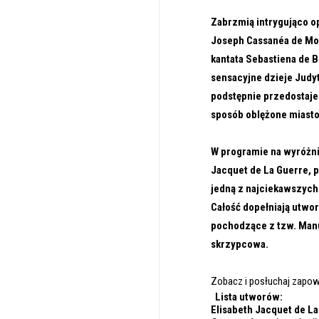
Zabrzmią intrygująco 
Joseph Cassanéa de Mon
kantata Sebastiena de 
sensacyjne dzieje Judyt
podstępnie przedostaje 
sposób oblężone miasto
W programie na wyróżni
Jacquet de La Guerre, p
jedną z najciekawszych
Całość dopełniają utwor
pochodzące z tzw. Manu
skrzypcowa.
Zobacz i posłuchaj zapowi
Lista utworów:
Elisabeth Jacquet de L