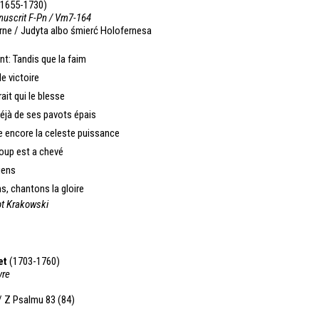
1655-1730)
nuscrit F-Pn / Vm7-164
erne / Judyta albo śmierć Holofernesa
nt: Tandis que la faim
e victoire
ait qui le blesse
éjà de ses pavots épais
re encore la celeste puissance
coup est a chevé
iens
s, chantons la gloire
t Krakowski
et
(1703-1760)
vre
/ Z Psalmu 83 (84)