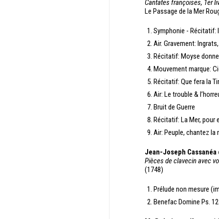
Cantates françoises, 1er li
Le Passage de la Mer Rou
Symphonie - Récitatif: I
Air. Gravement: Ingrats,
Récitatif: Moyse donne 
Mouvement marque: Ciel
Récitatif: Que fera la Ti
Air: Le trouble & l’hor
Bruit de Guerre
Récitatif: La Mer, pour
Air: Peuple, chantez la
Jean-Joseph Cassanéa 
Pièces de clavecin avec voi
(1748)
Prélude non mesure (i
Benefac Domine Ps. 124