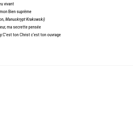
eu vivant
O mon Bien suprême
on,
Manuskrypt Krakowski)
gneur, ma secrette pensée
y:C’est ton Christ c’est ton ouvrage