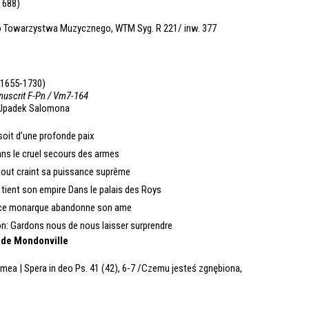
1688)
o Towarzystwa Muzycznego, WTM Syg. R 221/ inw. 377
1655-1730)
nuscrit F-Pn / Vm7-164
 Upadek Salomona
soit d’une profonde paix
ans le cruel secours des armes
 tout craint sa puissance suprême
 tient son empire Dans le palais des Roys
it ce monarque abandonne son ame
: Gardons nous de nous laisser surprendre
de Mondonville
 mea | Spera in deo Ps. 41 (42), 6-7 /Czemu jesteś zgnębiona,