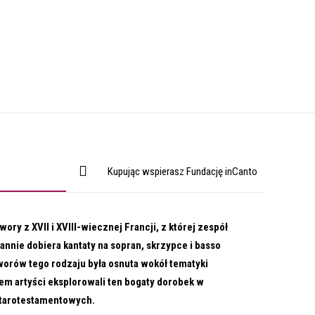
Kupując wspierasz Fundację inCanto
twory z XVII i XVIII-wiecznej Francji, z której zespół
nnie dobiera kantaty na sopran, skrzypce i basso
worów tego rodzaju była osnuta wokół tematyki
em artyści eksplorowali ten bogaty dorobek w
tarotestamentowych.