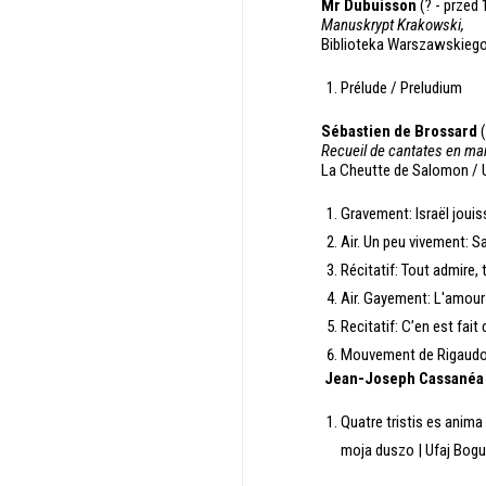
Mr Dubuisson
(? - przed 
Manuskrypt Krakowski,
Biblioteka Warszawskieg
Prélude / Preludium
Sébastien de Brossard
(
Recueil de cantates en ma
La Cheutte de Salomon /
Gravement: Israël jouis
Air. Un peu vivement: S
Récitatif: Tout admire,
Air. Gayement: L'amour
Recitatif: C’en est fa
Mouvement de Rigaudon
Jean-Joseph Cassanéa 
Quatre tristis es anima
moja duszo | Ufaj Bogu