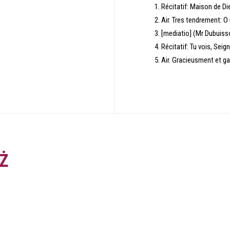
Récitatif: Maison de Di
Air. Tres tendrement: 
[mediatio] (Mr Dubuiss
Récitatif: Tu vois, Sei
Air. Gracieusment et ga
Ż