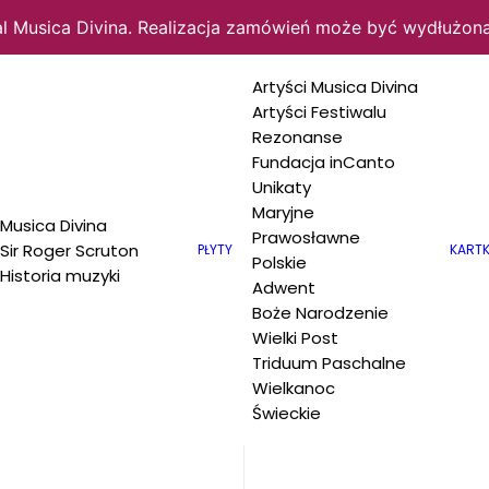
al Musica Divina. Realizacja zamówień może być wydłużona
Artyści Musica Divina
Artyści Festiwalu
Rezonanse
Fundacja inCanto
Unikaty
REGO
Maryjne
Musica Divina
Prawosławne
Sir Roger Scruton
PŁYTY
KARTK
Polskie
Historia muzyki
A
Adwent
Boże Narodzenie
Wielki Post
Triduum Paschalne
CUM
Wielkanoc
Świeckie