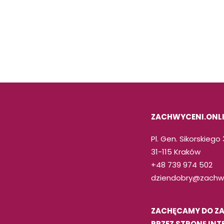
ZACHWYCENI.ONL
Pl. Gen. Sikorskiego
31-115 Kraków
+48 739 974 502
dziendobry@zachwy
ZACHĘCAMY DO Z
PRZEZ STRONĘ IN