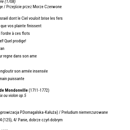
vre (1708)
ge / Przejście przez Morze Czerwone
sraël dont le Ciel vouloit brise les fers
 que vos plainte finissent
l’ordre à ces flots
! Quel prodige!
ran
reur regne dans son ame
 engloutir son armée insensée
 main puissante
de Mondonville
(1711-1772)
x ou violon op.5
mprowizacja P.Domagalska-Kałuża) / Preludium niemenzurowane
 (125), 4/ Panie, dobrze czyń dobrym