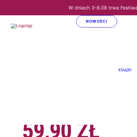
W dniach 3-8.08 trwa Festiw
NOWOŚCI
Strona główna
Płyty
Fundacja inCanto
Lekcje Starego Przymierza
LEKCJE STA
KSIĄŻKI
PRZYMIERZ
ENSEMBLE BARO
59,90
ZŁ