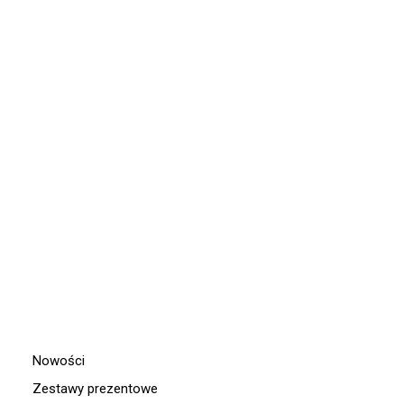
NESHIMA
DODAJ DO KOSZYKA
ORÍ HARMELIN
100,00
zł
Nowości
Zestawy prezentowe