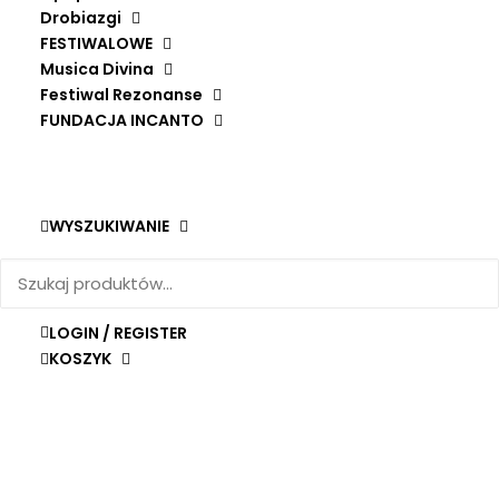
NOWOŚĆ
Drobiazgi
DODAJ DO KOSZYKA
VISÉE, KAPSBERGER, BACH
FESTIWALOWE
ORÍ HARMELIN
Musica Divina
Festiwal Rezonanse
59,90
zł
FUNDACJA INCANTO
WYSZUKIWANIE
LOGIN / REGISTER
KOSZYK