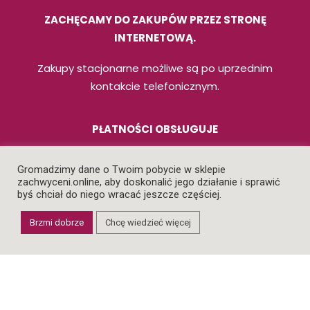
ZACHĘCAMY DO ZAKUPÓW PRZEZ STRONĘ
INTERNETOWĄ.
Zakupy stacjonarne możliwe są po uprzednim
kontakcie telefonicznym.
PŁATNOŚCI OBSŁUGUJE
Gromadzimy dane o Twoim pobycie w sklepie
zachwyceni.online, aby doskonalić jego działanie i sprawić
byś chciał do niego wracać jeszcze częściej.
NASZE ZASADY
Brzmi dobrze
Chcę wiedzieć więcej
REGULAMIN
POLITYKA PRYWATNOŚCI