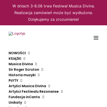
W dniach 3-8.08 trwa Festiwal Musica Divina.
Realizacja zamówień może być wydłużona.
Dziękujemy za zrozumienie!
NOWOŚCI
KSIĄŻKI
Musica Divina
Sir Roger Scruton
Domyślne sortowanie
Historia muzyki
PŁYTY
Sortuj wg popularności
Sortuj wg średniej oceny
Artyści Musica Divina
Sortuj od najnowszych
Artyści Festiwalu Rezonanse
Sortuj po cenie od najniższej
Fundacja inCanto
Sortuj po cenie od najwyższej
Unikaty
Wyświetlanie wszystkich wyników: 4