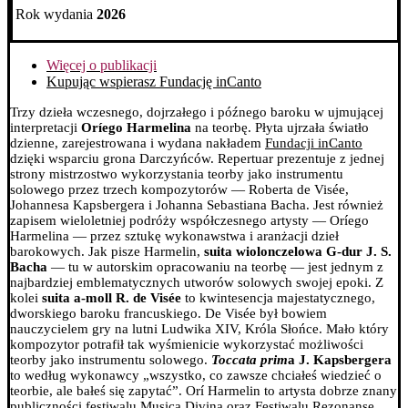
Rok wydania
2026
Więcej o publikacji
Kupując wspierasz Fundację inCanto
Trzy dzieła wczesnego, dojrzałego i późnego baroku w ujmującej
interpretacji
Oríego Harmelina
na teorbę. Płyta ujrzała światło
dzienne, zarejestrowana i wydana nakładem
Fundacji inCanto
dzięki wsparciu grona Darczyńców.
Repertuar prezentuje z jednej
strony mistrzostwo wykorzystania teorby jako instrumentu
solowego przez trzech kompozytorów — Roberta de Visée,
Johannesa Kapsbergera i Johanna Sebastiana Bacha. Jest również
zapisem wieloletniej podróży współczesnego artysty — Oríego
Harmelina — przez sztukę wykonawstwa i aranżacji dzieł
barokowych.
Jak pisze Harmelin,
suita wiolonczelowa G-dur J. S.
Bacha
— tu w autorskim opracowaniu na teorbę — jest jednym z
najbardziej emblematycznych utworów solowych swojej epoki.
Z
kolei
suita a-moll R. de Visée
to kwintesencja majestatycznego,
dworskiego baroku francuskiego. De Visée był bowiem
nauczycielem gry na lutni Ludwika XIV, Króla Słońce. Mało który
kompozytor potrafił tak wyśmienicie wykorzystać możliwości
teorby jako instrumentu solowego.
Toccata prim
a J. Kapsbergera
to według wykonawcy „wszystko, co zawsze chciałeś wiedzieć o
teorbie, ale bałeś się zapytać”.
Orí Harmelin to artysta dobrze znany
publiczności festiwalu Musica Divina oraz Festiwalu Rezonanse.