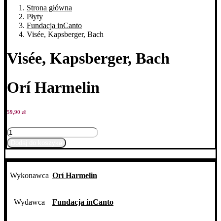
Strona główna
Płyty
Fundacja inCanto
Visée, Kapsberger, Bach
Visée, Kapsberger, Bach
Orí Harmelin
59,90
zł
ilość
Visée,
Dodaj do koszyka
Kapsberger,
Bach
Wykonawca
Orí Harmelin
Wydawca
Fundacja inCanto