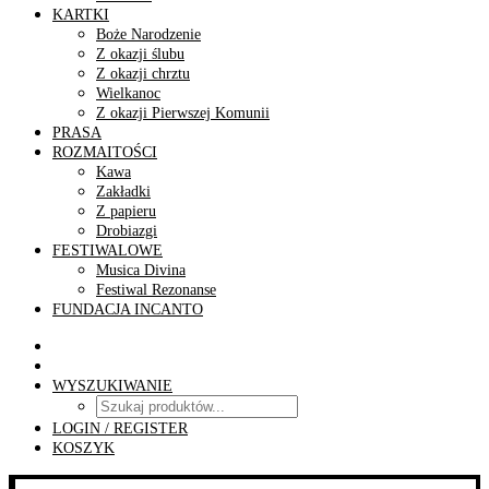
KARTKI
Boże Narodzenie
Z okazji ślubu
Z okazji chrztu
Wielkanoc
Z okazji Pierwszej Komunii
PRASA
ROZMAITOŚCI
Kawa
Zakładki
Z papieru
Drobiazgi
FESTIWALOWE
Musica Divina
Festiwal Rezonanse
FUNDACJA INCANTO
WYSZUKIWANIE
LOGIN / REGISTER
KOSZYK