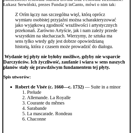
Łukasz Serwiński, prezes Fundacji inCanto, mówi o nim tak:
Z Orím łączy nas szczególna więź, którą oprócz
wymiaru osobistej przyjaźni można scharakteryzować
jako wyjątkową zgodność wrażliwości i artystycznych
przekonań. Zarówno Artyście, jak i nam zależy przede
wszystkim na słuchaczach.
Wierzymy, że sztuka ma
sens tylko wtedy gdy jest dobrze opowiedzianą
historią, która z czasem może prowadzić do dialogu.
Wydanie tej płyty nie byłoby możliwe, gdyby nie wsparcie
Darczyńców. Ich życzliwość, zaufanie i wiara w sens naszych
planów stały się prawdziwym fundamentem tej płyty.
Spis utworów:
Robert de Visée (c. 1660—c. 1732)
— Suite in a minor
Prelude
Allemande. La Royalle
Courante du mêmes
Sarabande
La mascarade. Rondeau
Chaconne