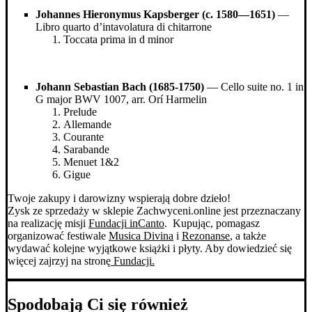
Johannes Hieronymus Kapsberger (c. 1580—1651)
—
Libro quarto d’intavolatura di chitarrone
Toccata prima in d minor
Johann Sebastian Bach (1685-1750)
— Cello suite no. 1 in
G major BWV 1007, arr. Orí Harmelin
Prelude
Allemande
Courante
Sarabande
Menuet 1&2
Gigue
Twoje zakupy i darowizny wspierają dobre dzieło!
Zysk ze sprzedaży w sklepie Zachwyceni.online jest przeznaczany
na realizację misji
Fundacji inCanto
. Kupując, pomagasz
organizować festiwale
Musica Divina
i
Rezonanse
, a także
wydawać kolejne wyjątkowe książki i płyty. Aby dowiedzieć się
więcej zajrzyj na stronę
Fundacji.
Spodobają Ci się również