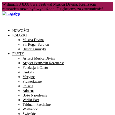
W dniach 3-8.08 trwa Festiwal Musica Divina. Realizacja
zamówień może być wydłużona. Dziękujemy za zrozumienie!
NOWOŚCI
KSIĄŻKI
Musica Divina
Sir Roger Scruton
Historia muzyki
PŁYTY
Artyści Musica Divina
Artyści Festiwalu Rezonanse
Fundacja inCanto
Unikaty
Maryjne
Prawosławne
Polskie
Adwent
Boże Narodzenie
Wielki Post
Triduum Paschalne
Wielkanoc
Świeckie