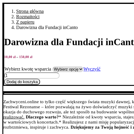
Strona główna
Rozmaitości
Z papieru
Darowizna dla Fundacji inCanto
Darowizna dla Fundacji inCan
Zakres
10,00
zł
–
150,00
zł
cen:
od
10,00 zł
Wybierz kwotę wsparcia
Wyczyść
do
ilość
150,00 zł
Darowizna
Dodaj do koszyka
dla
Fundacji
inCanto
Zachwyceni.online to tylko część większego świata muzyki dawnej, k
Festiwal Rezonanse – które pozwalają na żywo doświadczyć muzyki s
okazja do duchowego rozwoju, ale też sposób na budowanie wspólnot
realizować.
Dlaczego warto?
* Niezależnie od kwoty wsparcia, staje
w wartościowych koncertach.
* Realizujesz z nami misję popularyzacj
rozbrzmiewa, inspiruje i zachwyca.
Dziękujemy za Twoją hojność i 