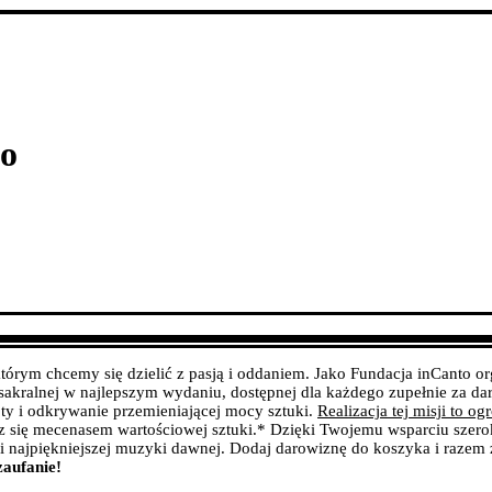
to
tórym chcemy się dzielić z pasją i oddaniem. Jako Fundacja inCanto o
akralnej w najlepszym wydaniu, dostępnej dla każdego zupełnie za da
y i odkrywanie przemieniającej mocy sztuki.
Realizacja tej misji to 
sz się mecenasem wartościowej sztuki.
* Dzięki Twojemu wsparciu szerok
i najpiękniejszej muzyki dawnej.
Dodaj darowiznę do koszyka i razem 
zaufanie!