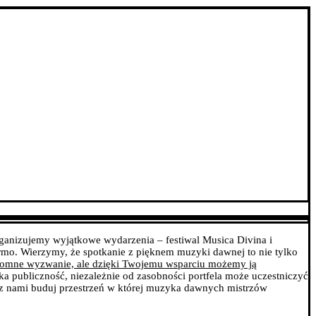
rganizujemy wyjątkowe wydarzenia – festiwal Musica Divina i
rmo. Wierzymy, że spotkanie z pięknem muzyki dawnej to nie tylko
ogromne wyzwanie, ale dzięki Twojemu wsparciu możemy ją
a publiczność, niezależnie od zasobności portfela może uczestniczyć
z nami buduj przestrzeń w której muzyka dawnych mistrzów