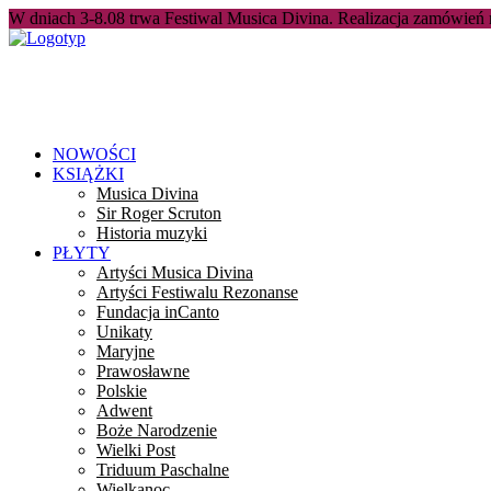
W dniach 3-8.08 trwa Festiwal Musica Divina. Realizacja zamówień
NOWOŚCI
KSIĄŻKI
Musica Divina
Sir Roger Scruton
Historia muzyki
PŁYTY
Artyści Musica Divina
Artyści Festiwalu Rezonanse
Fundacja inCanto
Unikaty
Maryjne
Prawosławne
Polskie
Adwent
Boże Narodzenie
Wielki Post
Triduum Paschalne
Wielkanoc