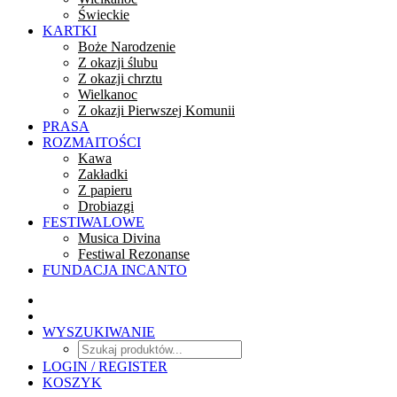
Świeckie
KARTKI
Boże Narodzenie
Z okazji ślubu
Z okazji chrztu
Wielkanoc
Z okazji Pierwszej Komunii
PRASA
ROZMAITOŚCI
Kawa
Zakładki
Z papieru
Drobiazgi
FESTIWALOWE
Musica Divina
Festiwal Rezonanse
FUNDACJA INCANTO
WYSZUKIWANIE
LOGIN / REGISTER
KOSZYK