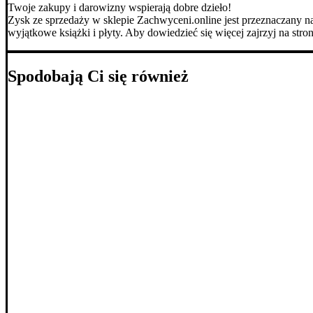
Twoje zakupy i darowizny wspierają dobre dzieło!
Zysk ze sprzedaży w sklepie Zachwyceni.online jest przeznaczany na 
wyjątkowe książki i płyty. Aby dowiedzieć się więcej zajrzyj na stro
Spodobają Ci się również