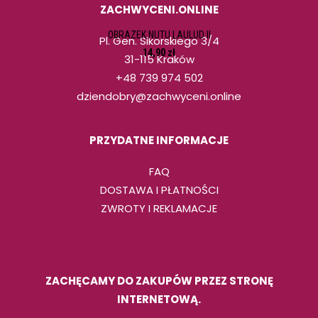
ZACHWYCENI.ONLINE
DODAJ DO KOSZYKA
OBRAZEK NUTU LAULUD II
Pl. Gen. Sikorskiego 3/4
14,90
zł
31-115 Kraków
+48 739 974 502
dziendobry@zachwyceni.online
PRZYDATNE INFORMACJE
FAQ
DOSTAWA I PŁATNOŚCI
ZWROTY I REKLAMACJE
ZACHĘCAMY DO ZAKUPÓW PRZEZ STRONĘ
INTERNETOWĄ.