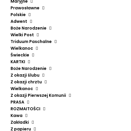
Maryjne
ZAKŁADKA „MUZYKA JEST
Prawosławne
WAŻNA”
Polskie
Adwent
Boże Narodzenie
5,00
ZŁ
Wielki Post
Triduum Paschalne
Wielkanoc
143 szt. dostępnych
Świeckie
ilość
KARTKI
Dodaj do koszyka
Boże Narodzenie
Zakładka
Z okazji ślubu
„Muzyka
Z okazji chrztu
jest
Wielkanoc
ważna”
Z okazji Pierwszej Komunii
PRASA
Wydawca
Fundacja inCanto
ROZMAITOŚCI
Kawa
Zakładki
Z papieru