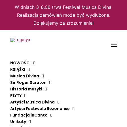
W dniach 3-8.08 trwa Festiwal Musica Divina.
Realizacja zamówień może być wydłużona.
Dziękujemy za zrozumienie!
NOWOŚCI
KSIĄŻKI
Musica Divina
Sir Roger Scruton
Historia muzyki
PŁYTY
Artyści Musica Divina
Artyści Festiwalu Rezonanse
Strona główna
Rozmaitości
Z papieru
Fundacja inCanto
Zakładka „Muzyka jest ważna”
Unikaty