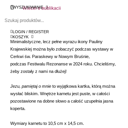
WYSZUKIWANIE
Więcej o publikacji
Kupując wspierasz Fundację inCanto
LOGIN / REGISTER
KOSZYK
Minimalistyczne, lecz pełne wyrazu ikony Pauliny
Krajewskiej można było zobaczyć podczas wystawy w
Cerkwi św. Paraskewy w Nowym Bruśnie,
podczas
Festiwalu Rezonanse
w 2024 roku. Chcieliśmy,
żeby zostały z nami na dłużej!
Jezu, pamiętaj o mnie
to wyjątkowa kartka, którą można
wysłać bliskim. Wnętrze karnetu jest puste, w całości
pozostawione na dobne słowo a całość uzupełnia jasna
koperta.
Wymiary karnetu to 10,5 cm x 14,5 cm.