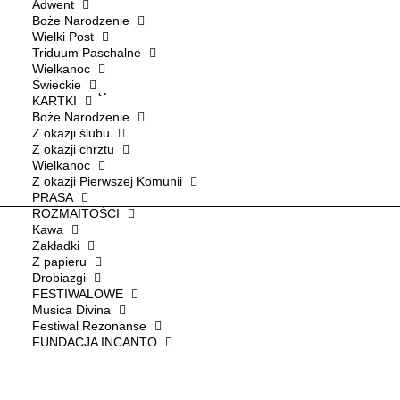
Adwent
KRAJEWSKA
Boże Narodzenie
Wielki Post
10,00
ZŁ
Triduum Paschalne
Wielkanoc
Świeckie
2 szt. dostępne
KARTKI
Boże Narodzenie
ilość
Z okazji ślubu
Dodaj do koszyka
Jezu,
Z okazji chrztu
Wielkanoc
pamiętaj
Z okazji Pierwszej Komunii
o
PRASA
mnie
ROZMAITOŚCI
Kawa
Zakładki
Z papieru
Autor obrazu
Paulina Krajewska
Drobiazgi
FESTIWALOWE
Musica Divina
Festiwal Rezonanse
FUNDACJA INCANTO