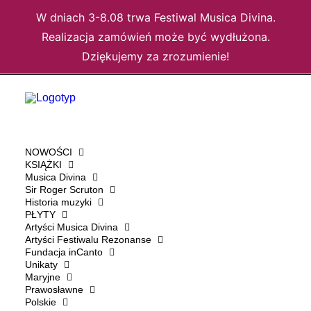
W dniach 3-8.08 trwa Festiwal Musica Divina.
Realizacja zamówień może być wydłużona.
Dziękujemy za zrozumienie!
NOWOŚCI
KSIĄŻKI
Musica Divina
Sir Roger Scruton
Strona główna
Rozmaitości
Z papieru
Jezu, pamiętaj o mnie
Historia muzyki
PŁYTY
Artyści Musica Divina
JEZU, PAMIĘTAJ O
Artyści Festiwalu Rezonanse
Fundacja inCanto
MNIE
Unikaty
Maryjne
Prawosławne
PAULINA
Polskie