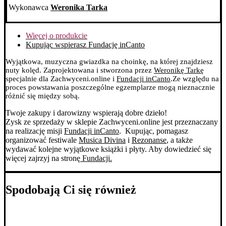
Wykonawca
Weronika Tarka
Więcej o produkcie
Kupując wspierasz Fundację inCanto
Wyjątkowa, muzyczna gwiazdka na choinkę, na której znajdziesz
nuty kolęd. Zaprojektowana i stworzona przez
Weronikę Tarkę
specjalnie dla Zachwyceni.online i
Fundacji inCanto
.
Ze względu na
proces powstawania poszczególne egzemplarze mogą nieznacznie
różnić się między sobą.
Twoje zakupy i darowizny wspierają dobre dzieło!
Zysk ze sprzedaży w sklepie Zachwyceni.online jest przeznaczany
na realizację misji
Fundacji inCanto
. Kupując, pomagasz
organizować festiwale
Musica Divina
i
Rezonanse
, a także
wydawać kolejne wyjątkowe książki i płyty. Aby dowiedzieć się
więcej zajrzyj na stronę
Fundacji.
Spodobają Ci się również