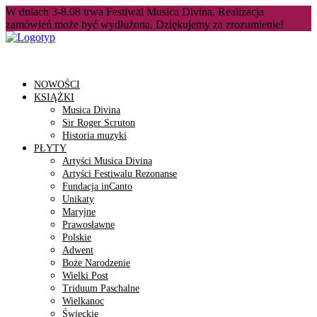
W dniach 3-8.08 trwa Festiwal Musica Divina. Realizacja
zamówień może być wydłużona. Dziękujemy za zrozumienie!
NOWOŚCI
KSIĄŻKI
Musica Divina
Sir Roger Scruton
Historia muzyki
PŁYTY
Artyści Musica Divina
Artyści Festiwalu Rezonanse
Fundacja inCanto
Unikaty
Maryjne
Prawosławne
Polskie
Adwent
Boże Narodzenie
Wielki Post
Triduum Paschalne
Wielkanoc
Świeckie