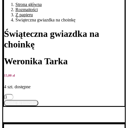
Strona główna
Rozmaitości
Z papieru
Świąteczna gwiazdka na choinkę
Świąteczna gwiazdka na
choinkę
Weronika Tarka
15,00
zł
4 szt. dostępne
ilość
Świąteczna
Dodaj do koszyka
gwiazdka
na
choinkę