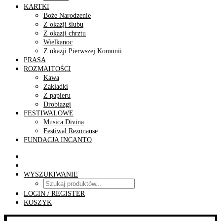
KARTKI
Boże Narodzenie
Z okazji ślubu
Z okazji chrztu
Wielkanoc
Z okazji Pierwszej Komunii
PRASA
ROZMAITOŚCI
Kawa
Zakładki
Z papieru
Drobiazgi
FESTIWALOWE
Musica Divina
Festiwal Rezonanse
FUNDACJA INCANTO
WYSZUKIWANIE
LOGIN / REGISTER
KOSZYK