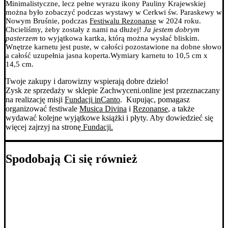
Minimalistyczne, lecz pełne wyrazu ikony Pauliny Krajewskiej
można było zobaczyć podczas wystawy w Cerkwi św. Paraskewy w
Nowym Bruśnie, podczas
Festiwalu Rezonanse
w 2024 roku.
Chcieliśmy, żeby zostały z nami na dłużej!
Ja jestem dobrym
pasterzem
to wyjątkowa kartka, którą można wysłać bliskim.
Wnętrze karnetu jest puste, w całości pozostawione na dobne słowo
a całość uzupełnia jasna koperta.
Wymiary karnetu to 10,5 cm x
14,5 cm.
Twoje zakupy i darowizny wspierają dobre dzieło!
Zysk ze sprzedaży w sklepie Zachwyceni.online jest przeznaczany
na realizację misji
Fundacji inCanto
. Kupując, pomagasz
organizować festiwale
Musica Divina
i
Rezonanse
, a także
wydawać kolejne wyjątkowe książki i płyty. Aby dowiedzieć się
więcej zajrzyj na stronę
Fundacji.
Spodobają Ci się również