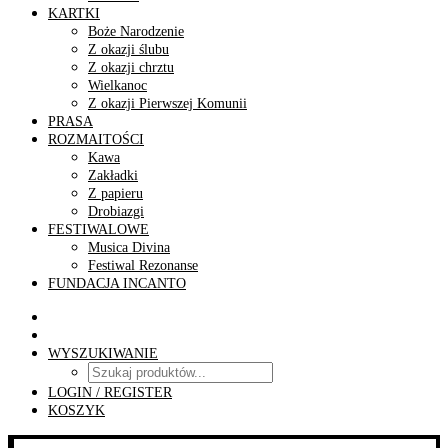
KARTKI
Boże Narodzenie
Z okazji ślubu
Z okazji chrztu
Wielkanoc
Z okazji Pierwszej Komunii
PRASA
ROZMAITOŚCI
Kawa
Zakładki
Z papieru
Drobiazgi
FESTIWALOWE
Musica Divina
Festiwal Rezonanse
FUNDACJA INCANTO
WYSZUKIWANIE
LOGIN / REGISTER
KOSZYK