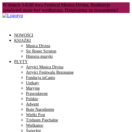
W dniach 3-8.08 trwa Festiwal Musica Divina. Realizacja
zamówień może być wydłużona. Dziękujemy za zrozumienie!
NOWOŚCI
KSIĄŻKI
Musica Divina
Sir Roger Scruton
Historia muzyki
PŁYTY
Artyści Musica Divina
Artyści Festiwalu Rezonanse
Fundacja inCanto
Unikaty
Maryjne
Prawosławne
Polskie
Adwent
Boże Narodzenie
Wielki Post
Triduum Paschalne
Wielkanoc
Świeckie