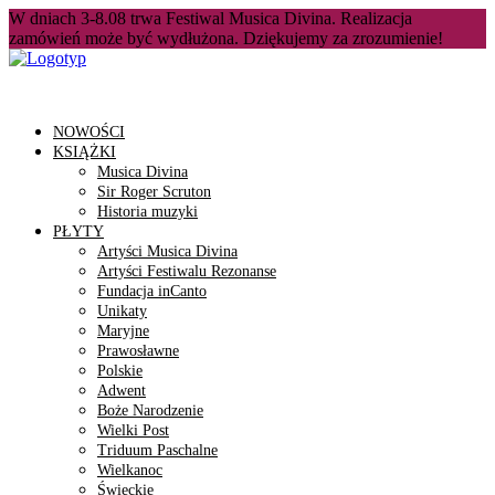
W dniach 3-8.08 trwa Festiwal Musica Divina. Realizacja
zamówień może być wydłużona. Dziękujemy za zrozumienie!
NOWOŚCI
KSIĄŻKI
Musica Divina
Sir Roger Scruton
Historia muzyki
PŁYTY
Artyści Musica Divina
Artyści Festiwalu Rezonanse
Fundacja inCanto
Unikaty
Maryjne
Prawosławne
Polskie
Adwent
Boże Narodzenie
Wielki Post
Triduum Paschalne
Wielkanoc
Świeckie