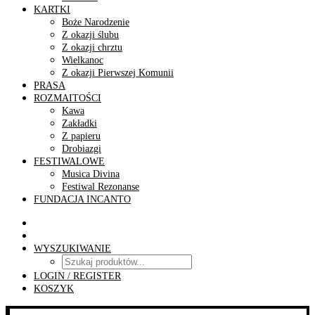
KARTKI
Boże Narodzenie
Z okazji ślubu
Z okazji chrztu
Wielkanoc
Z okazji Pierwszej Komunii
PRASA
ROZMAITOŚCI
Kawa
Zakładki
Z papieru
Drobiazgi
FESTIWALOWE
Musica Divina
Festiwal Rezonanse
FUNDACJA INCANTO
WYSZUKIWANIE
LOGIN / REGISTER
KOSZYK