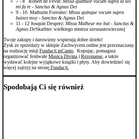
7 - 8 Robert de Févin:
Missa quattuor vocum supra la sol
mi fa re - Sanctus & Agnus Dei
9 - 10 Mathurin Forestier:
Missa quinque vocum supra
baises moy - Sanctus & Agnus Dei
11 - 12 Josquin Desprez:
Missa Malheur me bat - Sanctus &
Agnus De
Skarbiec wielkiego mistrza szesnastowiecznej
Twoje zakupy i darowizny wspierają dobre dzieło!
Zysk ze sprzedaży w sklepie Zachwyceni.online jest przeznaczany
na realizację misji
Fundacji inCanto
. Kupując, pomagasz
organizować festiwale
Musica Divina
i
Rezonanse
, a także
wydawać kolejne wyjątkowe książki i płyty. Aby dowiedzieć się
więcej zajrzyj na stronę
Fundacji.
Spodobają Ci się również