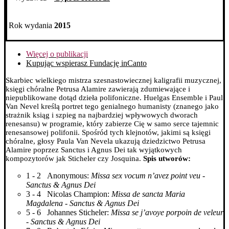
Rok wydania
2015
Więcej o publikacji
Kupując wspierasz Fundację inCanto
Skarbiec wielkiego mistrza szesnastowiecznej kaligrafii muzycznej,
księgi chóralne Petrusa Alamire zawierają zdumiewające i
niepublikowane dotąd dzieła polifoniczne. Huelgas Ensemble i Paul
Van Nevel kreślą portret tego genialnego humanisty (znanego jako
strażnik ksiąg i szpieg na najbardziej wpływowych dworach
renesansu) w programie, który zabierze Cię w samo serce tajemnic
renesansowej polifonii.
Spośród tych klejnotów, jakimi są księgi
chóralne, głosy Paula Van Nevela ukazują dziedzictwo Petrusa
Alamire poprzez Sanctus i Agnus Dei tak wyjątkowych
kompozytorów jak Sticheler czy Josquina.
Spis utworów:
1 - 2 Anonymous:
Missa sex vocum n’avez point veu -
Sanctus & Agnus Dei
3 - 4 Nicolas Champion:
Missa de sancta Maria
Magdalena - Sanctus & Agnus Dei
5 - 6 Johannes Sticheler:
Missa se j’avoye porpoin de veleur
- Sanctus & Agnus Dei