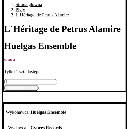
Strona główna
Płyty
L´Héritage de Petrus Alamire
L´Héritage de Petrus Alamire
Huelgas Ensemble
99,00
zł
Tylko 1 szt. dostępna
ilość
L
Dodaj do koszyka
´Héritage
de
Petrus
Alamire
Wykonawca
Huelgas Ensemble
Wydawca
Cypres Records