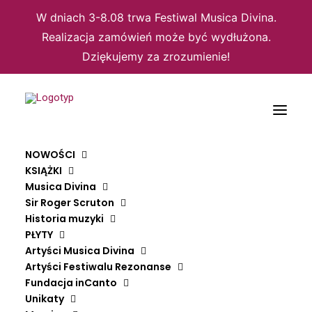
W dniach 3-8.08 trwa Festiwal Musica Divina.
Realizacja zamówień może być wydłużona.
Dziękujemy za zrozumienie!
NOWOŚCI
KSIĄŻKI
Musica Divina
Strona główna
Płyty
Triduum Paschalne
Nutu laulud
Sir Roger Scruton
Historia muzyki
NUTU LAULUD
PŁYTY
Artyści Musica Divina
LINNAMUUSIKUD
Artyści Festiwalu Rezonanse
Fundacja inCanto
59,90
ZŁ
Unikaty