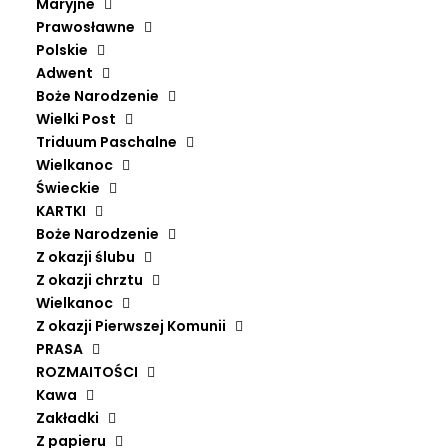
Maryjne
ilość
Prawosławne
Dodaj do koszyka
Nutu
Polskie
laulud
Adwent
Boże Narodzenie
Wielki Post
Triduum Paschalne
Wielkanoc
Wykonawca
Linnamuusikud
Świeckie
KARTKI
Wydawca
Fundacja inCanto
Boże Narodzenie
Rok wydania
2022
Z okazji ślubu
ISBN
978-83-965288-2-7
Z okazji chrztu
Wielkanoc
Z okazji Pierwszej Komunii
PRASA
ROZMAITOŚCI
Kawa
Zakładki
Z papieru
Więcej o publikacji