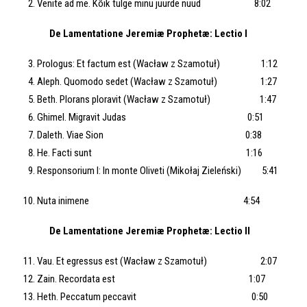
Venite ad me. Kõik tulge minu juurde nüüd 8:02
De Lamentatione Jeremiæ Prophetæ: Lectio I
Prologus: Et factum est (Wacław z Szamotuł) 1:12
Aleph. Quomodo sedet (Wacław z Szamotuł) 1:27
Beth. Plorans ploravit (Wacław z Szamotuł) 1:47
Ghimel. Migravit Judas 0:51
Daleth. Viae Sion 0:38
He. Facti sunt 1:16
Responsorium I: In monte Oliveti (Mikołaj Zieleński) 5:41
Nuta inimene 4:54
De Lamentatione Jeremiæ Prophetæ: Lectio II
Vau. Et egressus est (Wacław z Szamotuł) 2:07
Zain. Recordata est 1:07
Heth. Peccatum peccavit 0:50