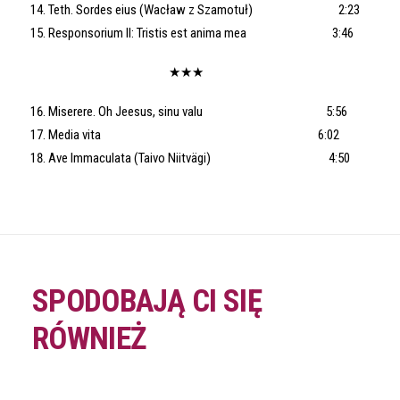
Teth. Sordes eius (Wacław z Szamotuł) 2:23
Responsorium II: Tristis est anima mea 3:46
★★★
Miserere. Oh Jeesus, sinu valu 5:56
Media vita 6:02
Ave Immaculata (Taivo Niitvägi) 4:50
SPODOBAJĄ CI SIĘ
RÓWNIEŻ