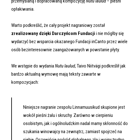
przemyślaną i dopracowaną kompozycję
Nutu laulud
– pieśni
opłakiwania.
Warto podkreślić, że cały projekt nagraniowy został
zrealizowany dzięki Darczyńcom Fundacji
i nie mógłby się
wydarzyć bez wsparcia okazanego
Fundacji inCanto
przez wiele
osób bezinteresownie zaangażowanych w powstanie płyty.
We wstępie do wydania
Nutu laulud
, Taivo Niitvägi podkreślił jak
bardzo aktualną wymowę mają teksty zawarte w
kompozycjach:
Niniejsze nagranie zespołu
Linnamuusikud
skupione jest
wokół pieśni żalu i skruchy. Zarówno w cierpieniu
osobistym, jak i ogólnoludzkim nadal mamy skłonność do
szukania winowajcy na zewnątrz, zamiast spojrzeć na
siebie. Oczywiście pośród globalnego zła i wojny trudno