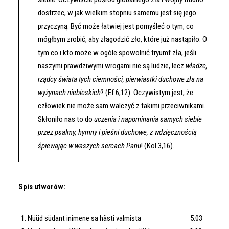
dostrzec, w jak wielkim stopniu samemu jest się jego
przyczyną. Być może łatwiej jest pomyśleć o tym, co
mógłbym zrobić, aby złagodzić zło, które już nastąpiło. O
tym co i kto może w ogóle spowolnić tryumf zła, jeśli
naszymi prawdziwymi wrogami nie są ludzie, lecz
władze,
rządcy świata tych ciemności, pierwiastki duchowe zła na
wyżynach niebieskich
? (Ef 6,12). Oczywistym jest, że
człowiek nie może sam walczyć z takimi przeciwnikami.
Skłoniło nas to do
uczenia i napominania samych siebie
przez psalmy, hymny i pieśni duchowe, z wdzięcznością
śpiewając w waszych sercach Panu
! (Kol 3,16).
Spis utworów:
Nüüd südant inimene sa hästi valmista 5:03