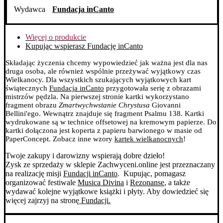
Wydawca
Fundacja inCanto
Więcej o produkcie
Kupując wspierasz Fundację inCanto
Składając życzenia chcemy wypowiedzieć jak ważna jest dla nas
druga osoba, ale również wspólnie przeżywać wyjątkowy czas
Wielkanocy. Dla wszystkich szukających wyjątkowych kart
świątecznych
Fundacja inCanto
przygotowała serię z obrazami
mistrzów pędzla.
Na pierwszej stronie kartki wykorzystano
fragment obrazu
Zmartwychwstanie Chrystusa
Giovanni
Bellini'ego. Wewnątrz znajduje się fragment Psalmu 138.
Kartki
wydrukowane są w technice offsetowej na kremowym papierze. Do
kartki dołączona jest koperta z papieru barwionego w masie od
PaperConcept.
Zobacz inne wzory
kartek wielkanocnych
!
Twoje zakupy i darowizny wspierają dobre dzieło!
Zysk ze sprzedaży w sklepie Zachwyceni.online jest przeznaczany
na realizację misji
Fundacji inCanto
. Kupując, pomagasz
organizować festiwale
Musica Divina
i
Rezonanse
, a także
wydawać kolejne wyjątkowe książki i płyty. Aby dowiedzieć się
więcej zajrzyj na stronę
Fundacji.