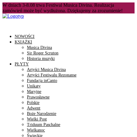
W dniach 3-8.08 trwa Festiwal Musica Divina. Realizacja
zamówień może być wydłużona. Dziękujemy za zrozumienie!
NOWOŚCI
KSIĄŻKI
Musica Divina
Sir Roger Scruton
Historia muzyki
PŁYTY
Artyści Musica Divina
Artyści Festiwalu Rezonanse
Fundacja inCanto
Unikaty
Maryjne
Prawosławne
Polskie
Adwent
Boże Narodzenie
Wielki Post
Triduum Paschalne
Wielkanoc
Świeckie