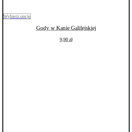
Ten
Wybierz opcje
produkt
ma
Gody w Kanie Galilejskiej
wiele
wariantów.
9,90
zł
Opcje
można
wybrać
na
stronie
produktu