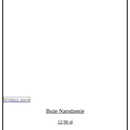
Ten
Wybierz opcje
produkt
ma
Boże Narodzenie
wiele
wariantów.
12,90
zł
Opcje