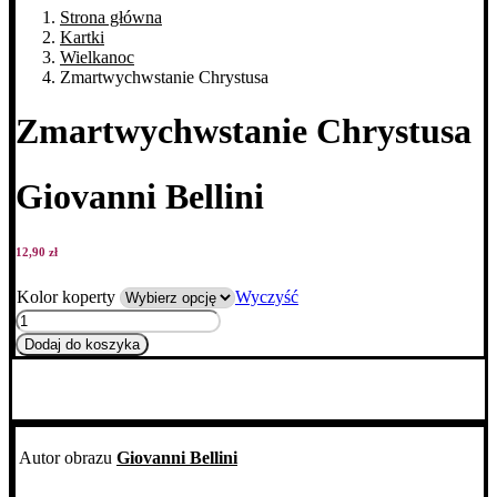
Strona główna
Kartki
Wielkanoc
Zmartwych­wstanie Chrystusa
Zmartwych­wstanie Chrystusa
Giovanni Bellini
12,90
zł
Kolor koperty
Wyczyść
ilość
Zmartwych­
Dodaj do koszyka
wstanie
Chrystusa
Autor obrazu
Giovanni Bellini