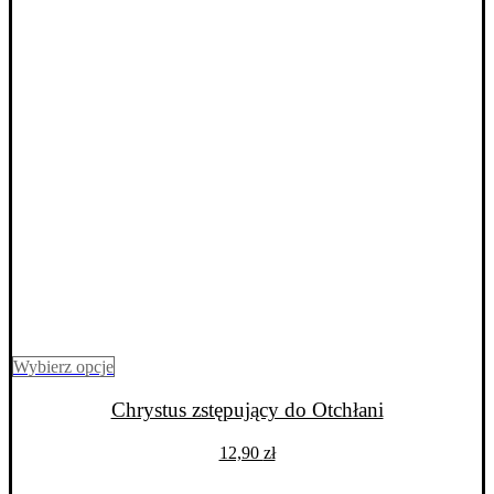
Ten
Wybierz opcje
produkt
ma
Chrystus zstępujący do Otchłani
wiele
wariantów.
12,90
zł
Opcje
można