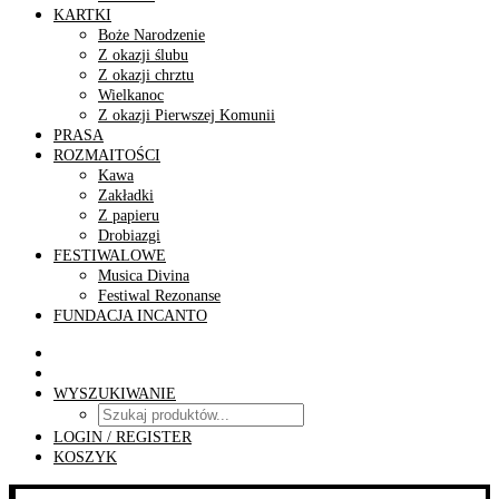
KARTKI
Boże Narodzenie
Z okazji ślubu
Z okazji chrztu
Wielkanoc
Z okazji Pierwszej Komunii
PRASA
ROZMAITOŚCI
Kawa
Zakładki
Z papieru
Drobiazgi
FESTIWALOWE
Musica Divina
Festiwal Rezonanse
FUNDACJA INCANTO
WYSZUKIWANIE
LOGIN / REGISTER
KOSZYK