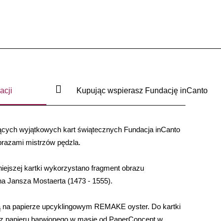
acji
Kupując wspierasz Fundację inCanto
ących wyjątkowych kart świątecznych
Fundacja inCanto
brazami mistrzów pędzla.
iniejszej kartki wykorzystano fragment obrazu
a Jansza Mostaerta (1473 - 1555).
 na papierze upcyklingowym REMAKE oyster. Do kartki
a z papieru barwionego w masie od PaperConcept w