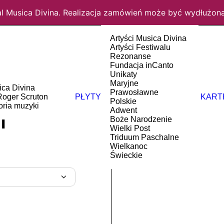
al Musica Divina. Realizacja zamówień może być wydłużona
Artyści Musica Divina
Artyści Festiwalu
Rezonanse
Fundacja inCanto
Unikaty
Maryjne
ica Divina
Prawosławne
LI
Roger Scruton
PŁYTY
KART
Polskie
oria muzyki
Adwent
T
Boże Narodzenie
Wielki Post
Triduum Paschalne
Wielkanoc
Świeckie