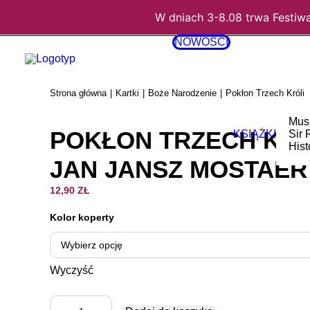
W dniach 3-8.08 trwa Festiw
NOWOŚCI
Strona główna
Kartki
Boże Narodzenie
Pokłon Trzech Króli
Mus
POKŁON TRZECH KRÓ
KSIĄŻKI
Sir 
Hist
JAN JANSZ MOSTAER
12,90
ZŁ
Kolor koperty
Wyczyść
ilość