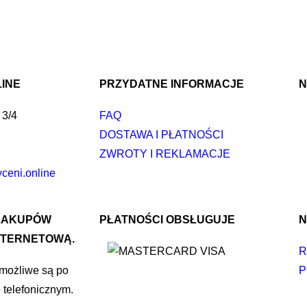
INE
PRZYDATNE INFORMACJE
N
 3/4
FAQ
DOSTAWA I PŁATNOŚCI
ZWROTY I REKLAMACJE
eni.online
ZAKUPÓW
PŁATNOŚCI OBSŁUGUJE
N
NTERNETOWĄ.
R
 możliwe są po
P
 telefonicznym.