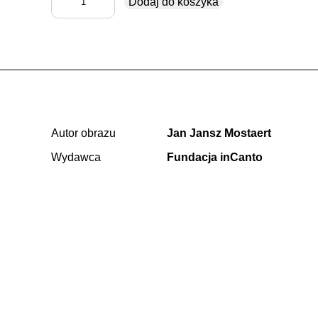
Dodaj do koszyka
Pokłon
Trzech
Króli
Autor obrazu
Jan Jansz Mostaert
Wydawca
Fundacja inCanto