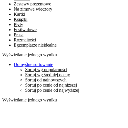
Zestawy prezentowe
Na zimowe wieczory
Kartki
Książki
Płyty
Festiwalowe
Prasa
Rozmaitości
Egzemplarze nieidealne
Wyświetlanie jednego wyniku
Domyślne sortowanie
Sortuj wg popularności
Sortuj wg średniej oceny
Sortuj od najnowszych
Sortuj po cenie od najniższej
Sortuj po cenie od najwyższej
Wyświetlanie jednego wyniku