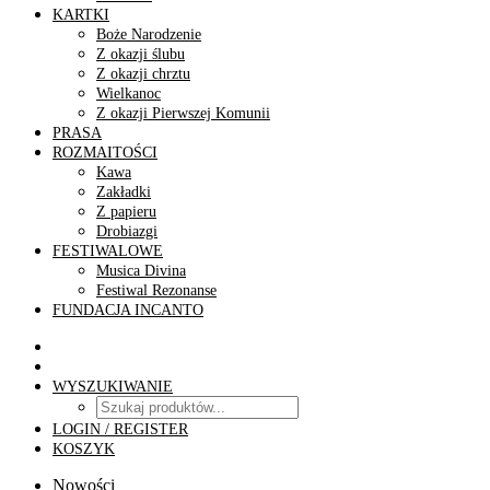
KARTKI
Boże Narodzenie
Z okazji ślubu
Z okazji chrztu
Wielkanoc
Z okazji Pierwszej Komunii
PRASA
ROZMAITOŚCI
Kawa
Zakładki
Z papieru
Drobiazgi
FESTIWALOWE
Musica Divina
Festiwal Rezonanse
FUNDACJA INCANTO
WYSZUKIWANIE
LOGIN / REGISTER
KOSZYK
Nowości