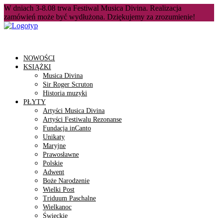
W dniach 3-8.08 trwa Festiwal Musica Divina. Realizacja
zamówień może być wydłużona. Dziękujemy za zrozumienie!
NOWOŚCI
KSIĄŻKI
Musica Divina
Sir Roger Scruton
Historia muzyki
PŁYTY
Artyści Musica Divina
Artyści Festiwalu Rezonanse
Fundacja inCanto
Unikaty
Maryjne
Prawosławne
Polskie
Adwent
Boże Narodzenie
Wielki Post
Triduum Paschalne
Wielkanoc
Świeckie