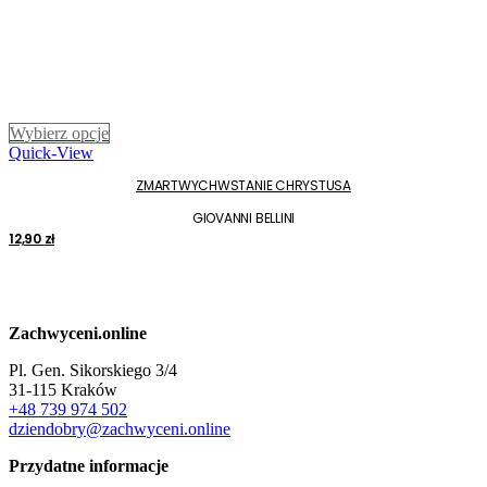
Ten
Wybierz opcje
produkt
Quick-View
ma
ZMARTWYCH­WSTANIE CHRYSTUSA
wiele
wariantów.
GIOVANNI BELLINI
Opcje
12,90
zł
można
wybrać
na
stronie
produktu
Zachwyceni.online
Pl. Gen. Sikorskiego 3/4
31-115 Kraków
+48 739 974 502
dziendobry@zachwyceni.online
Przydatne informacje