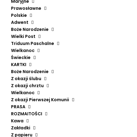
12,90
ZŁ
Maryjne
Prawosławne
Polskie
Kolor koperty
Adwent
Boże Narodzenie
Wielki Post
Wyczyść
Triduum Paschalne
Wielkanoc
ilość
Świeckie
Dodaj do koszyka
Boże
KARTKI
Narodzenie
Boże Narodzenie
Z okazji ślubu
Z okazji chrztu
Wielkanoc
Z okazji Pierwszej Komunii
Autor
Geertgen tot Sint Jans
PRASA
ROZMAITOŚCI
Wydawca
Fundacja inCanto
Kawa
Zakładki
Z papieru