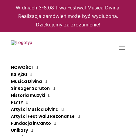
W dniach 3-8.08 trwa Festiwal Musica Divina.
Realizacja zamówień może być wydłużona.
Dziękujemy za zrozumienie!
NOWOŚCI
KSIĄŻKI
Musica Divina
Sir Roger Scruton
Historia muzyki
Strona główna
Kartki
Boże Narodzenie
Boże Narodzenie
PŁYTY
Artyści Musica Divina
BOŻE NARODZENIE
Artyści Festiwalu Rezonanse
Fundacja inCanto
GEERTGEN TOT SINT JANS
Unikaty