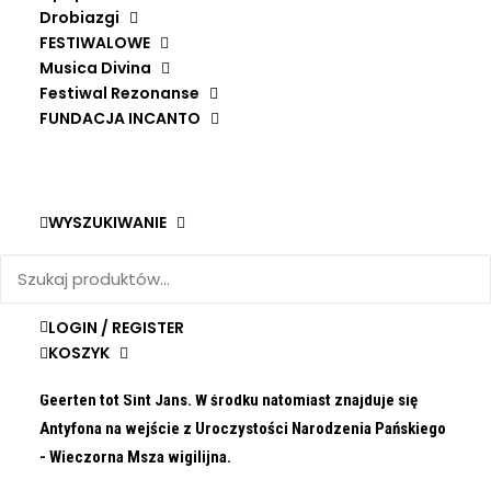
Drobiazgi
FESTIWALOWE
Musica Divina
Festiwal Rezonanse
Więcej o publikacji
FUNDACJA INCANTO
Kupując wspierasz Fundację inCanto
WYSZUKIWANIE
Dla wszystkich szukających wyjątkowych kart
świątecznych
Fundacja inCanto
przygotowała serię z
obrazami mistrzów pędzla i chorałem gregoriańskim.
LOGIN / REGISTER
Na pierwszej stronie niniejszej kartki wykorzystano
KOSZYK
fragment obrazu
Boże Narodzenie,
którego autorem jest
Geerten tot Sint Jans. W środku natomiast znajduje się
Antyfona na wejście z Uroczystości Narodzenia Pańskiego
- Wieczorna Msza wigilijna.