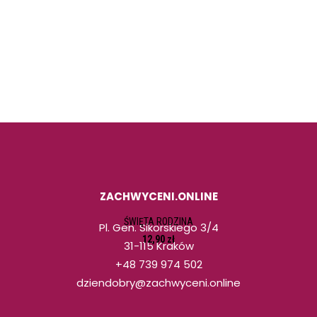
ZACHWYCENI.ONLINE
Ten
produkt
WYBIERZ OPCJE
ma
ŚWIĘTA RODZINA
Pl. Gen. Sikorskiego 3/4
wiele
12,90
zł
31-115 Kraków
wariantów.
Opcje
+48 739 974 502
można
dziendobry@zachwyceni.online
wybrać
na
stronie