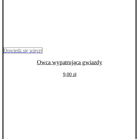
Dowiedz się więcej
Owca wypatrująca gwiazdy
9,00
zł