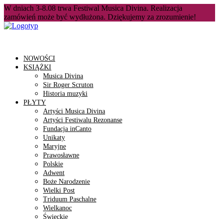
W dniach 3-8.08 trwa Festiwal Musica Divina. Realizacja
zamówień może być wydłużona. Dziękujemy za zrozumienie!
NOWOŚCI
KSIĄŻKI
Musica Divina
Sir Roger Scruton
Historia muzyki
PŁYTY
Artyści Musica Divina
Artyści Festiwalu Rezonanse
Fundacja inCanto
Unikaty
Maryjne
Prawosławne
Polskie
Adwent
Boże Narodzenie
Wielki Post
Triduum Paschalne
Wielkanoc
Świeckie