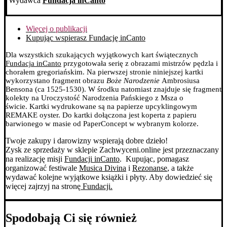
Wydawca
Fundacja inCanto
Więcej o publikacji
Kupując wspierasz Fundację inCanto
Dla wszystkich szukających wyjątkowych kart świątecznych
Fundacja inCanto
przygotowała serię z obrazami mistrzów pędzla i
chorałem gregoriańskim.
Na pierwszej stronie niniejszej kartki
wykorzystano fragment obrazu
Boże Narodzenie
Ambrosiusa
Bensona (ca 1525-1530). W środku natomiast znajduje się fragment
kolekty na Uroczystość Narodzenia Pańskiego z Msza o
świcie.
Kartki wydrukowane są na papierze upcyklingowym
REMAKE oyster. Do kartki dołączona jest koperta z papieru
barwionego w masie od PaperConcept w wybranym kolorze.
Twoje zakupy i darowizny wspierają dobre dzieło!
Zysk ze sprzedaży w sklepie Zachwyceni.online jest przeznaczany
na realizację misji
Fundacji inCanto
. Kupując, pomagasz
organizować festiwale
Musica Divina
i
Rezonanse
, a także
wydawać kolejne wyjątkowe książki i płyty. Aby dowiedzieć się
więcej zajrzyj na stronę
Fundacji.
Spodobają Ci się również