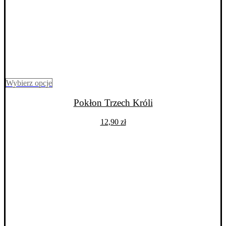
Ten
Wybierz opcje
produkt
ma
Pokłon Trzech Króli
wiele
wariantów.
12,90
zł
Opcje
można
wybrać
na
stronie
produktu