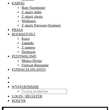
KARTKI
Boże Narodzenie
Z okazji ślubu
Z okazji chrztu
Wielkanoc
Z okazji Pierwszej Komunii
PRASA
ROZMAITOŚCI
Kawa
Zakładki
Z papieru
Drobiazgi
FESTIWALOWE
Musica Divina
Festiwal Rezonanse
FUNDACJA INCANTO
WYSZUKIWANIE
LOGIN / REGISTER
KOSZYK