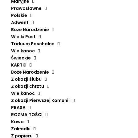
Maryjne
Prawosławne
Polskie
Adwent
Boże Narodzenie
Wielki Post
Triduum Paschalne
Wielkanoc
Świeckie
KARTKI
Boże Narodzenie
Z okazji ślubu
Z okazji chrztu
Wielkanoc
Z okazji Pierwszej Komunii
PRASA
MONTEVERDI – VESPRO DELLA BEATA VERGINE
ROZMAITOŚCI
DODAJ DO KOSZYKA
GUY DE MEY, JORDI SAVALL, LA CAPELLA REIAL DE CATALUNYA, LIVIO
Kawa
PICOTTI, MARIA CRISTINA KIEHR, MONTSERRAT FIGUERAS, PAOLO
Zakładki
COSTA
Z papieru