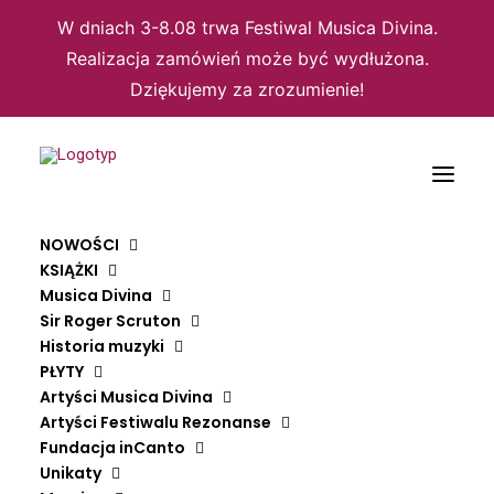
W dniach 3-8.08 trwa Festiwal Musica Divina.
Realizacja zamówień może być wydłużona.
Dziękujemy za zrozumienie!
Domyślne sortowanie
NOWOŚCI
Sortuj wg popularności
KSIĄŻKI
Sortuj wg średniej oceny
Musica Divina
Sortuj od najnowszych
Sortuj po cenie od najniższej
Sir Roger Scruton
Sortuj po cenie od najwyższej
Historia muzyki
PŁYTY
Wyświetlanie jednego wyniku
Artyści Musica Divina
Artyści Festiwalu Rezonanse
Fundacja inCanto
Unikaty