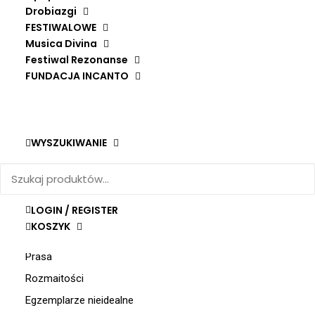
90,50
zł
Drobiazgi
FESTIWALOWE
Musica Divina
Festiwal Rezonanse
FUNDACJA INCANTO
Nowości
Zestawy prezentowe
WYSZUKIWANIE
Na zimowe wieczory
Kartki
Książki
LOGIN / REGISTER
Płyty
KOSZYK
Festiwalowe
Prasa
Rozmaitości
Egzemplarze nieidealne