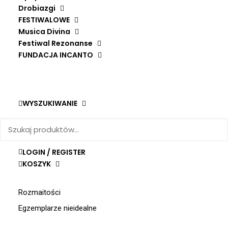
Drobiazgi
FESTIWALOWE
Musica Divina
Festiwal Rezonanse
FUNDACJA INCANTO
Nowości
Zestawy prezentowe
Na zimowe wieczory
WYSZUKIWANIE
Kartki
Książki
Płyty
LOGIN / REGISTER
Festiwalowe
KOSZYK
Prasa
Rozmaitości
Egzemplarze nieidealne