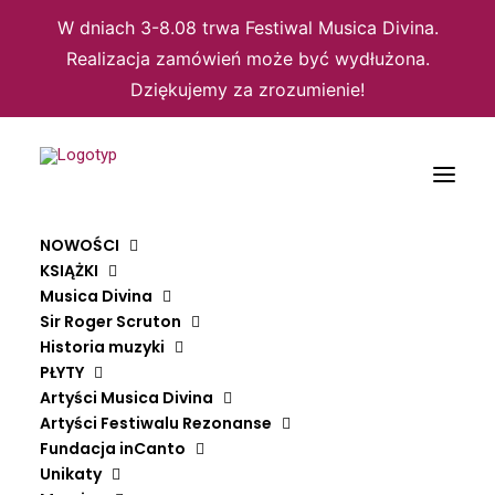
W dniach 3-8.08 trwa Festiwal Musica Divina.
Realizacja zamówień może być wydłużona.
Dziękujemy za zrozumienie!
Domyślne sortowanie
NOWOŚCI
Sortuj wg popularności
KSIĄŻKI
Sortuj wg średniej oceny
Musica Divina
Sortuj od najnowszych
Sortuj po cenie od najniższej
Sir Roger Scruton
Sortuj po cenie od najwyższej
Historia muzyki
PŁYTY
Wyświetlanie jednego wyniku
Artyści Musica Divina
Artyści Festiwalu Rezonanse
Fundacja inCanto
Unikaty