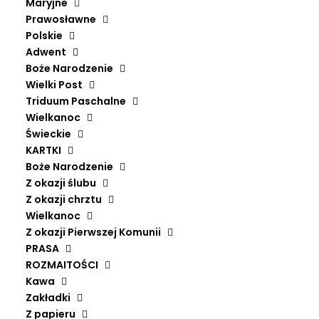
Maryjne
Prawosławne
Polskie
Adwent
Boże Narodzenie
Wielki Post
Triduum Paschalne
Wielkanoc
Świeckie
KARTKI
Boże Narodzenie
Z okazji ślubu
Z okazji chrztu
Wielkanoc
Z okazji Pierwszej Komunii
PRASA
HARMONIE UNIVERSELLE
ROZMAITOŚCI
DODAJ DO KOSZYKA
KRZYSZTOF PAWLISZ, MARCEL PÉRÈS, SCHOLA CANTORUM
Kawa
MINORUM CHOSOVIENSIS
Zakładki
64,90
zł
Z papieru