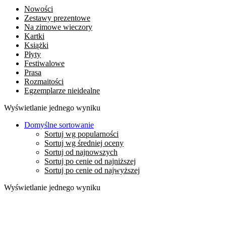
Nowości
Zestawy prezentowe
Na zimowe wieczory
Kartki
Książki
Płyty
Festiwalowe
Prasa
Rozmaitości
Egzemplarze nieidealne
Wyświetlanie jednego wyniku
Domyślne sortowanie
Sortuj wg popularności
Sortuj wg średniej oceny
Sortuj od najnowszych
Sortuj po cenie od najniższej
Sortuj po cenie od najwyższej
Wyświetlanie jednego wyniku