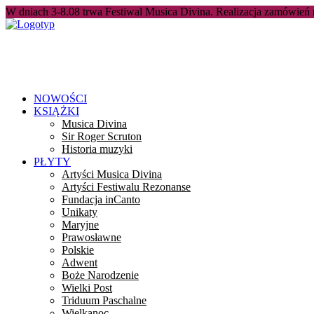
W dniach 3-8.08 trwa Festiwal Musica Divina. Realizacja zamówień
NOWOŚCI
KSIĄŻKI
Musica Divina
Sir Roger Scruton
Historia muzyki
PŁYTY
Artyści Musica Divina
Artyści Festiwalu Rezonanse
Fundacja inCanto
Unikaty
Maryjne
Prawosławne
Polskie
Adwent
Boże Narodzenie
Wielki Post
Triduum Paschalne
Wielkanoc