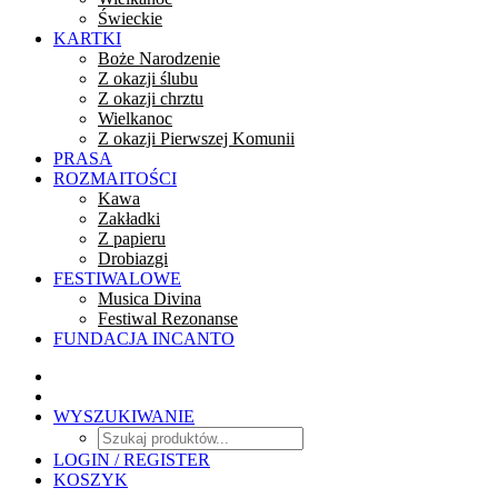
Świeckie
KARTKI
Boże Narodzenie
Z okazji ślubu
Z okazji chrztu
Wielkanoc
Z okazji Pierwszej Komunii
PRASA
ROZMAITOŚCI
Kawa
Zakładki
Z papieru
Drobiazgi
FESTIWALOWE
Musica Divina
Festiwal Rezonanse
FUNDACJA INCANTO
WYSZUKIWANIE
LOGIN / REGISTER
KOSZYK