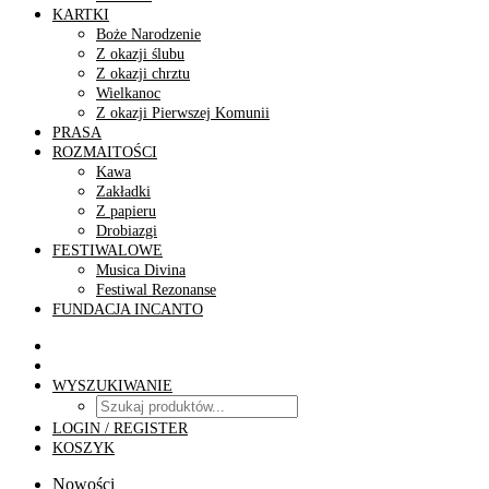
KARTKI
Boże Narodzenie
Z okazji ślubu
Z okazji chrztu
Wielkanoc
Z okazji Pierwszej Komunii
PRASA
ROZMAITOŚCI
Kawa
Zakładki
Z papieru
Drobiazgi
FESTIWALOWE
Musica Divina
Festiwal Rezonanse
FUNDACJA INCANTO
WYSZUKIWANIE
LOGIN / REGISTER
KOSZYK
Nowości