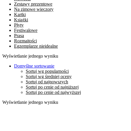
Zestawy prezentowe
Na zimowe wieczory
Kartki
Książki
Płyty
Festiwalowe
Prasa
Rozmaitości
Egzemplarze nieidealne
Wyświetlanie jednego wyniku
Domyślne sortowanie
Sortuj wg popularności
Sortuj wg średniej oceny
Sortuj od najnowszych
Sortuj po cenie od najniższej
Sortuj po cenie od najwyższej
Wyświetlanie jednego wyniku