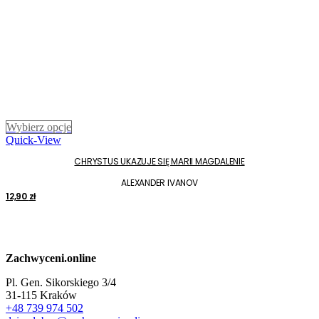
Ten
Wybierz opcje
produkt
Quick-View
ma
CHRYSTUS UKAZUJE SIĘ MARII MAGDALENIE
wiele
wariantów.
ALEXANDER IVANOV
Opcje
12,90
zł
można
wybrać
na
stronie
produktu
Zachwyceni.online
Pl. Gen. Sikorskiego 3/4
31-115 Kraków
+48 739 974 502