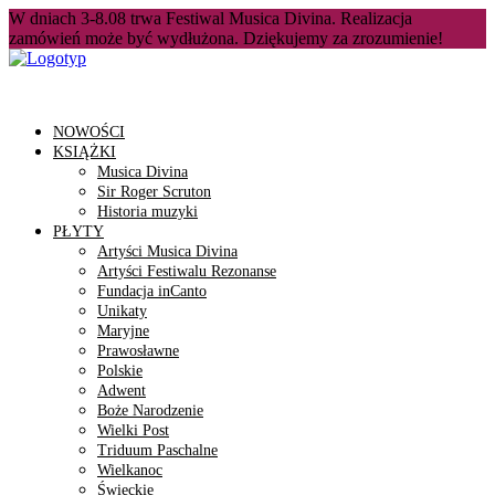
W dniach 3-8.08 trwa Festiwal Musica Divina. Realizacja
zamówień może być wydłużona. Dziękujemy za zrozumienie!
NOWOŚCI
KSIĄŻKI
Musica Divina
Sir Roger Scruton
Historia muzyki
PŁYTY
Artyści Musica Divina
Artyści Festiwalu Rezonanse
Fundacja inCanto
Unikaty
Maryjne
Prawosławne
Polskie
Adwent
Boże Narodzenie
Wielki Post
Triduum Paschalne
Wielkanoc
Świeckie