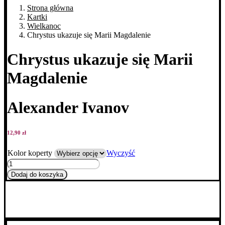
Strona główna
Kartki
Wielkanoc
Chrystus ukazuje się Marii Magdalenie
Chrystus ukazuje się Marii
Magdalenie
Alexander Ivanov
12,90
zł
Kolor koperty
Wyczyść
ilość
Chrystus
Dodaj do koszyka
ukazuje
się
Marii
Magdalenie