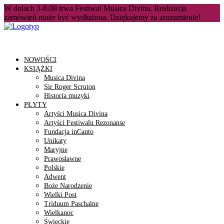
W dniach 3-8.08 trwa Festiwal Musica Divina. Realizacja
zamówień może być wydłużona. Dziękujemy za zrozumienie!
NOWOŚCI
KSIĄŻKI
Musica Divina
Sir Roger Scruton
Historia muzyki
PŁYTY
Artyści Musica Divina
Artyści Festiwalu Rezonanse
Fundacja inCanto
Unikaty
Maryjne
Prawosławne
Polskie
Adwent
Boże Narodzenie
Wielki Post
Triduum Paschalne
Wielkanoc
Świeckie