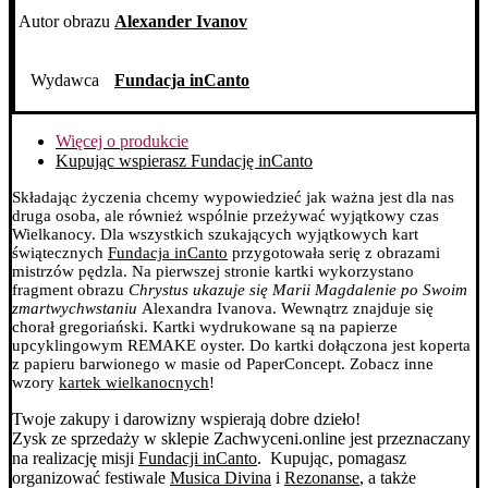
Autor obrazu
Alexander Ivanov
Wydawca
Fundacja inCanto
Więcej o produkcie
Kupując wspierasz Fundację inCanto
Składając życzenia chcemy wypowiedzieć jak ważna jest dla nas
druga osoba, ale również wspólnie przeżywać wyjątkowy czas
Wielkanocy. Dla wszystkich szukających wyjątkowych kart
świątecznych
Fundacja inCanto
przygotowała serię z obrazami
mistrzów pędzla.
Na pierwszej stronie kartki wykorzystano
fragment obrazu
Chrystus ukazuje się Marii Magdalenie po Swoim
zmartwychwstaniu
Alexandra Ivanova. Wewnątrz znajduje się
chorał gregoriański.
Kartki wydrukowane są na papierze
upcyklingowym REMAKE oyster. Do kartki dołączona jest koperta
z papieru barwionego w masie od PaperConcept.
Zobacz inne
wzory
kartek wielkanocnych
!
Twoje zakupy i darowizny wspierają dobre dzieło!
Zysk ze sprzedaży w sklepie Zachwyceni.online jest przeznaczany
na realizację misji
Fundacji inCanto
. Kupując, pomagasz
organizować festiwale
Musica Divina
i
Rezonanse
, a także