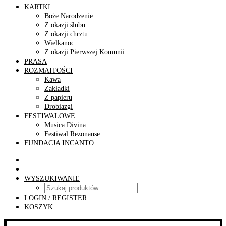
KARTKI
Boże Narodzenie
Z okazji ślubu
Z okazji chrztu
Wielkanoc
Z okazji Pierwszej Komunii
PRASA
ROZMAITOŚCI
Kawa
Zakładki
Z papieru
Drobiazgi
FESTIWALOWE
Musica Divina
Festiwal Rezonanse
FUNDACJA INCANTO
WYSZUKIWANIE
LOGIN / REGISTER
KOSZYK