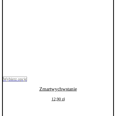
Ten
Wybierz opcje
produkt
ma
Zmartwychwstanie
wiele
wariantów.
12,90
zł
Opcje
można
wybrać