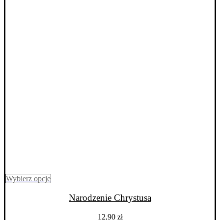
Ten
Wybierz opcje
produkt
ma
Narodzenie Chrystusa
wiele
wariantów.
12,90
zł