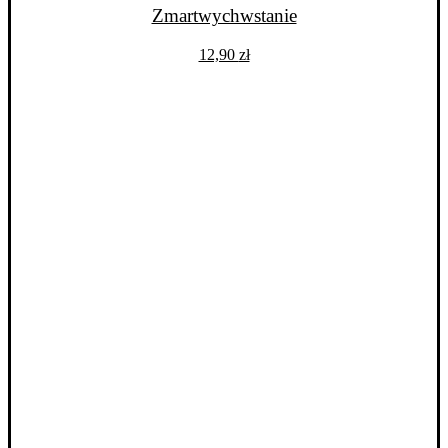
ma
Zmartwychwstanie
wiele
wariantów.
12,90
zł
Opcje
można
wybrać
na
stronie
produktu