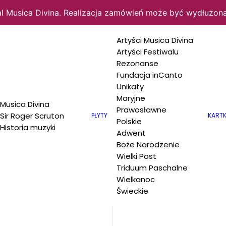
al Musica Divina. Realizacja zamówień może być wydłużona
Artyści Musica Divina
Artyści Festiwalu
Rezonanse
an Polyphony
Fundacja inCanto
Unikaty
 THE
Maryjne
Musica Divina
Prawosławne
Sir Roger Scruton
PŁYTY
KARTK
Polskie
Historia muzyki
D
Adwent
Boże Narodzenie
Wielki Post
Triduum Paschalne
Wielkanoc
Świeckie