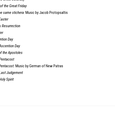
of the Great Friday
he same stichera
. Music by Jacob Protopsaltis
Easter
s Resurrection
ter
ntion Day
 Ascention Day
of the Apostoles
 Pentacost
Pentacost.
Music by German of New Patras
 Last Judgement
oly Spirit