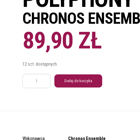
CHRONOS ENSEMB
89,90
ZŁ
12 szt. dostępnych
ilość
Dodaj do koszyka
The
life
of
the
Savior.
Old
Russian
Wykonawca
Chronos Ensemble