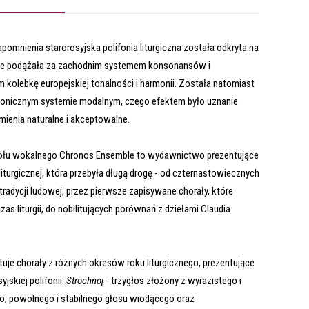
apomnienia starorosyjska polifonia liturgiczna została odkryta na
nie podążała za zachodnim systemem konsonansów i
kolebkę europejskiej tonalności i harmonii. Została natomiast
iatonicznym systemie modalnym, czego efektem było uznanie
enia naturalne i akceptowalne.
łu wokalnego Chronos Ensemble to wydawnictwo prezentujące
i liturgicznej, która przebyła długą drogę - od czternastowiecznych
radycji ludowej, przez pierwsze zapisywane chorały, które
s liturgii,
do nobilitujących porównań z dziełami Claudia
je chorały z różnych okresów roku liturgicznego, prezentujące
jskiej polifonii.
Strochnoj
- trzygłos złożony z wyrazistego i
o, powolnego i stabilnego głosu wiodącego oraz