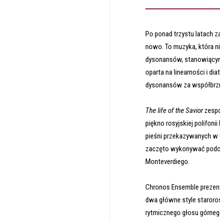
Po ponad trzystu latach z
nowo. To muzyka, która 
dysonansów, stanowiącym 
oparta na linearności i d
dysonansów za współbrzmi
The life of the Savior
zespo
piękno rosyjskiej polifoni
pieśni przekazywanych w t
zaczęto wykonywać podcza
Monteverdiego.
Chronos Ensemble prezentu
dwa główne style starorosy
rytmicznego głosu górneg