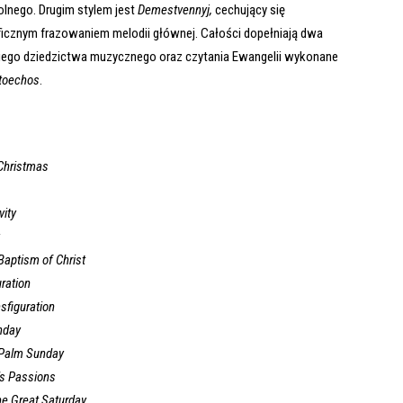
lnego. Drugim stylem jest
Demestvennyj,
cechujący się
icznym frazowaniem melodii głównej. Całości dopełniają dwa
kiego dziedzictwa muzycznego oraz czytania Ewangelii wykonane
toechos
.
Christmas
vity
Baptism of Christ
ration
sfiguration
nday
 Palm Sunday
’s Passions
the Great Saturday