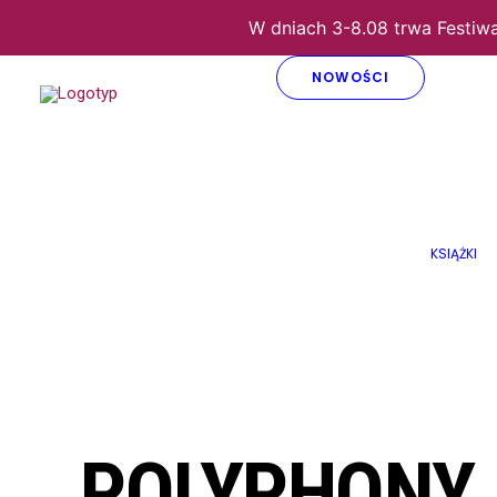
W dniach 3-8.08 trwa Festiw
NOWOŚCI
Strona główna
Płyty
Prawosławne
The life of the Savior. Old Russi
THE LIFE OF
KSIĄŻKI
SAVIOR. OL
RUSSIAN
POLYPHONY