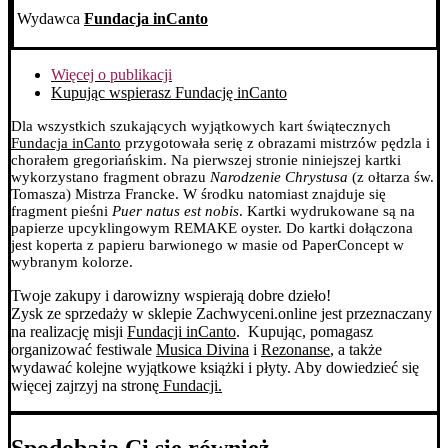
Wydawca
Fundacja inCanto
Więcej o publikacji
Kupując wspierasz Fundację inCanto
Dla wszystkich szukających wyjątkowych kart świątecznych
Fundacja inCanto
przygotowała serię z obrazami mistrzów pędzla i
chorałem gregoriańskim.
Na pierwszej stronie niniejszej kartki
wykorzystano fragment obrazu
Narodzenie Chrystusa
(z ołtarza św.
Tomasza) Mistrza Francke. W środku natomiast znajduje się
fragment pieśni
Puer natus est nobis
.
Kartki wydrukowane są na
papierze upcyklingowym REMAKE oyster. Do kartki dołączona
jest koperta z papieru barwionego w masie od PaperConcept w
wybranym kolorze.
Twoje zakupy i darowizny wspierają dobre dzieło!
Zysk ze sprzedaży w sklepie Zachwyceni.online jest przeznaczany
na realizację misji
Fundacji inCanto
. Kupując, pomagasz
organizować festiwale
Musica Divina
i
Rezonanse
, a także
wydawać kolejne wyjątkowe książki i płyty. Aby dowiedzieć się
więcej zajrzyj na stronę
Fundacji.
Spodobają Ci się również