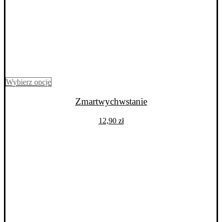
Ten
Wybierz opcje
produkt
ma
Zmartwychwstanie
wiele
wariantów.
12,90
zł
Opcje
można
wybrać
na
stronie
produktu