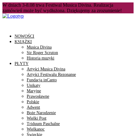
W dniach 3-8.08 trwa Festiwal Musica Divina. Realizacja
zamówień może być wydłużona. Dziękujemy za zrozumienie!
NOWOŚCI
KSIĄŻKI
Musica Divina
Sir Roger Scruton
Historia muzyki
PŁYTY
Artyści Musica Divina
Artyści Festiwalu Rezonanse
Fundacja inCanto
Unikaty
Maryjne
Prawosławne
Polskie
Adwent
Boże Narodzenie
Wielki Post
Triduum Paschalne
Wielkanoc
Świeckie