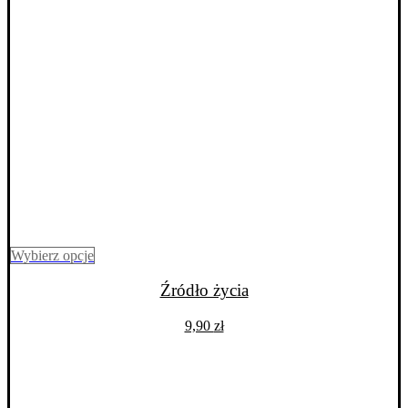
Ten
Wybierz opcje
produkt
ma
Źródło życia
wiele
wariantów.
9,90
zł
Opcje
można
wybrać
na
stronie