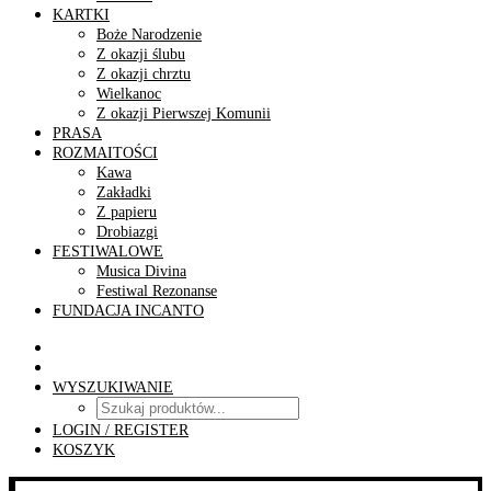
KARTKI
Boże Narodzenie
Z okazji ślubu
Z okazji chrztu
Wielkanoc
Z okazji Pierwszej Komunii
PRASA
ROZMAITOŚCI
Kawa
Zakładki
Z papieru
Drobiazgi
FESTIWALOWE
Musica Divina
Festiwal Rezonanse
FUNDACJA INCANTO
WYSZUKIWANIE
LOGIN / REGISTER
KOSZYK