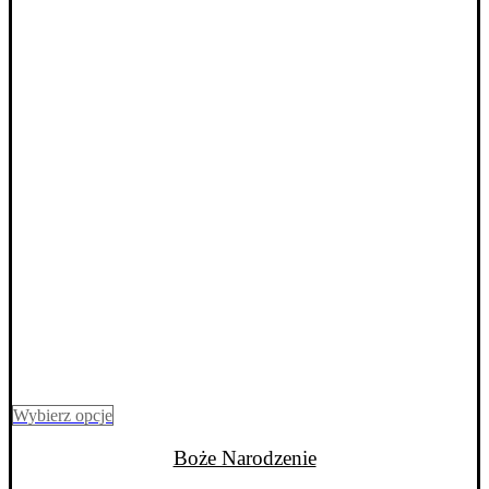
Ten
Wybierz opcje
produkt
ma
Boże Narodzenie
wiele