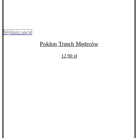
Ten
Wybierz opcje
produkt
ma
Pokłon Trzech Mędrców
wiele
wariantów.
12,90
zł
Opcje
można
wybrać
na
stronie
produktu