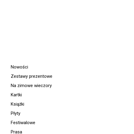
PHILIPPE VERDELOT – MADRIGALS FOR FOUR VOICES
DODAJ DO KOSZYKA
PROFETI DELLA QUINTA
74,90
zł
Nowości
Zestawy prezentowe
Na zimowe wieczory
Kartki
Książki
Płyty
Festiwalowe
Prasa