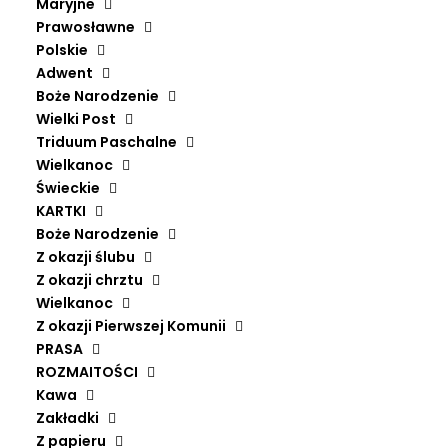
Maryjne
Prawosławne
Polskie
Adwent
Boże Narodzenie
Wielki Post
Triduum Paschalne
Wielkanoc
Świeckie
KARTKI
Boże Narodzenie
Z okazji ślubu
Z okazji chrztu
Wielkanoc
Z okazji Pierwszej Komunii
PRASA
QUIA AMORE LANGUEO
ROZMAITOŚCI
DODAJ DO KOSZYKA
PROFETI DELLA QUINTA
Kawa
74,90
zł
Zakładki
Z papieru