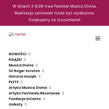
W dniach 3-8.08 trwa Festiwal Musica Divina.
Realizacja zamówień może być wydłużona.
Dziękujemy za zrozumienie!
Domyślne sortowanie
NOWOŚCI
Sortuj wg popularności
KSIĄŻKI
Sortuj wg średniej oceny
Musica Divina
Sortuj od najnowszych
Sortuj po cenie od najniższej
Sir Roger Scruton
Sortuj po cenie od najwyższej
Historia muzyki
PŁYTY
Wyświetlanie wszystkich wyników: 3
Artyści Musica Divina
Artyści Festiwalu Rezonanse
Fundacja inCanto
Unikaty