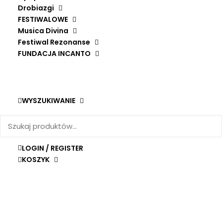
Drobiazgi
FESTIWALOWE
Musica Divina
Festiwal Rezonanse
FUNDACJA INCANTO
WYSZUKIWANIE
LOGIN / REGISTER
KOSZYK
THE SONGS OF SOLOMON
DODAJ DO KOSZYKA
PROFETI DELLA QUINTA