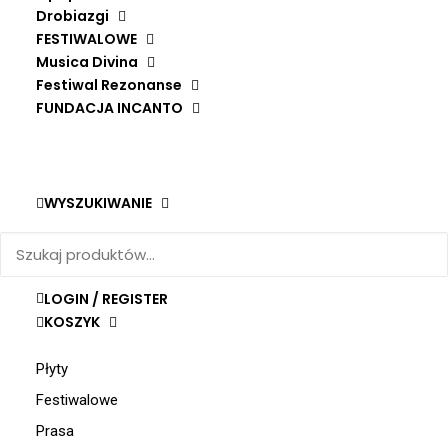
Drobiazgi
TAROT DE PARIS
DODAJ DO KOSZYKA
LUKAS HENNING
FESTIWALOWE
Musica Divina
140,00
zł
Festiwal Rezonanse
FUNDACJA INCANTO
WYSZUKIWANIE
Nowości
Zestawy prezentowe
Na zimowe wieczory
LOGIN / REGISTER
Kartki
KOSZYK
Książki
Płyty
Festiwalowe
Prasa