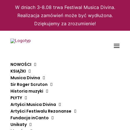
W dniach 3-8.08 trwa Festiwal Musica Divina.
Realizacja zamówień może być wydłużona.
Dziękujemy za zrozumienie!
NOWOŚCI
KSIĄŻKI
Musica Divina
Sir Roger Scruton
Domyślne sortowanie
Historia muzyki
PŁYTY
Sortuj wg popularności
Sortuj wg średniej oceny
Artyści Musica Divina
Sortuj od najnowszych
Artyści Festiwalu Rezonanse
Sortuj po cenie od najniższej
Fundacja inCanto
Sortuj po cenie od najwyższej
Unikaty
Wyświetlanie jednego wyniku