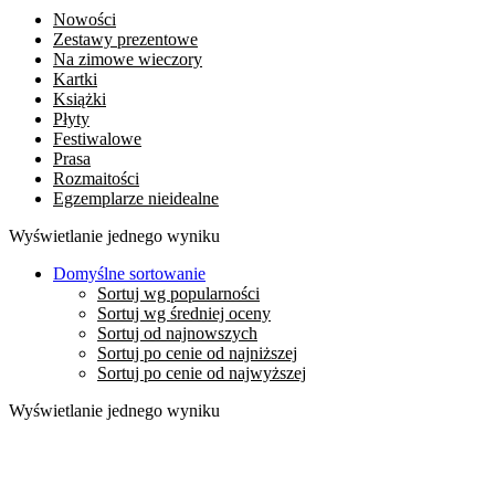
Nowości
Zestawy prezentowe
Na zimowe wieczory
Kartki
Książki
Płyty
Festiwalowe
Prasa
Rozmaitości
Egzemplarze nieidealne
Wyświetlanie jednego wyniku
Domyślne sortowanie
Sortuj wg popularności
Sortuj wg średniej oceny
Sortuj od najnowszych
Sortuj po cenie od najniższej
Sortuj po cenie od najwyższej
Wyświetlanie jednego wyniku