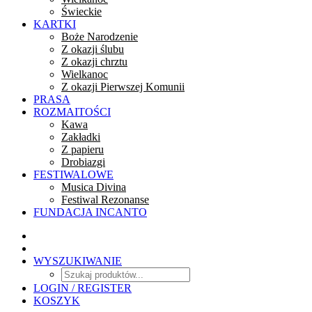
Świeckie
KARTKI
Boże Narodzenie
Z okazji ślubu
Z okazji chrztu
Wielkanoc
Z okazji Pierwszej Komunii
PRASA
ROZMAITOŚCI
Kawa
Zakładki
Z papieru
Drobiazgi
FESTIWALOWE
Musica Divina
Festiwal Rezonanse
FUNDACJA INCANTO
WYSZUKIWANIE
LOGIN / REGISTER
KOSZYK