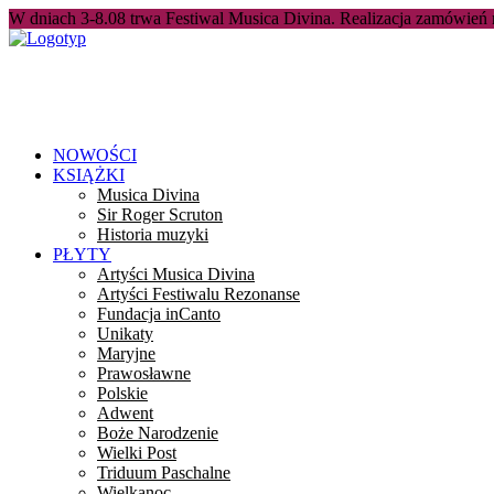
W dniach 3-8.08 trwa Festiwal Musica Divina. Realizacja zamówień
NOWOŚCI
KSIĄŻKI
Musica Divina
Sir Roger Scruton
Historia muzyki
PŁYTY
Artyści Musica Divina
Artyści Festiwalu Rezonanse
Fundacja inCanto
Unikaty
Maryjne
Prawosławne
Polskie
Adwent
Boże Narodzenie
Wielki Post
Triduum Paschalne
Wielkanoc