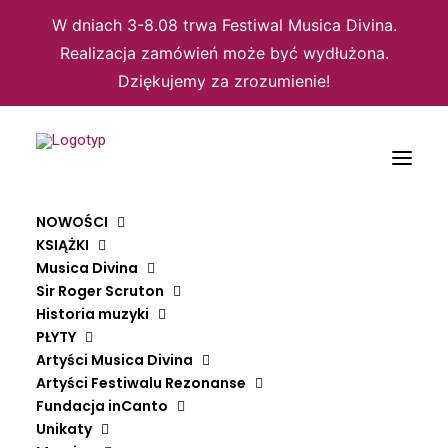
W dniach 3-8.08 trwa Festiwal Musica Divina.
Realizacja zamówień może być wydłużona.
Dziękujemy za zrozumienie!
NOWOŚCI
KSIĄŻKI
Musica Divina
Sir Roger Scruton
Domyślne sortowanie
Historia muzyki
PŁYTY
Sortuj wg popularności
Sortuj wg średniej oceny
Artyści Musica Divina
Sortuj od najnowszych
Artyści Festiwalu Rezonanse
Sortuj po cenie od najniższej
Fundacja inCanto
Sortuj po cenie od najwyższej
Unikaty
Wyświetlanie jednego wyniku