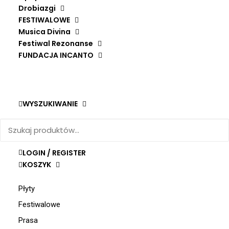
Drobiazgi
POCIESZYCIELKA STRAPIONYCH
DODAJ DO KOSZYKA
CRACOW BAROQUE CONSORT
FESTIWALOWE
Musica Divina
34,90
zł
Festiwal Rezonanse
FUNDACJA INCANTO
WYSZUKIWANIE
Nowości
Zestawy prezentowe
Na zimowe wieczory
LOGIN / REGISTER
Kartki
KOSZYK
Książki
Płyty
Festiwalowe
Prasa