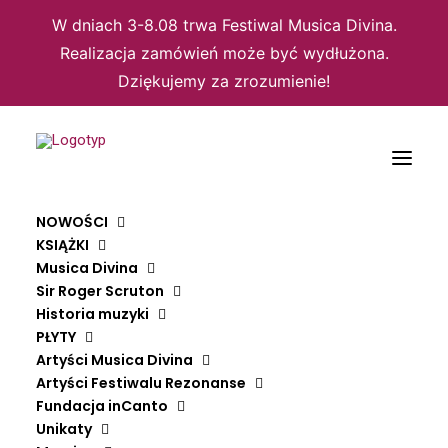
W dniach 3-8.08 trwa Festiwal Musica Divina.
Realizacja zamówień może być wydłużona.
Dziękujemy za zrozumienie!
Nic nie znaleziono
NOWOŚCI
KSIĄŻKI
Wygląda na to, że nie możemy znaleźć czego szukasz.
Musica Divina
Spróbuj wyszukać ponownie.
Sir Roger Scruton
Historia muzyki
PŁYTY
Artyści Musica Divina
Artyści Festiwalu Rezonanse
Fundacja inCanto
Unikaty