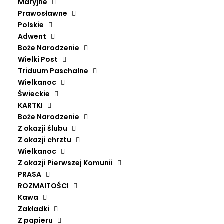
Maryjne
Prawosławne
Polskie
Adwent
Boże Narodzenie
Wielki Post
Triduum Paschalne
Wielkanoc
ZACHWYCENI.ONLINE
Świeckie
KARTKI
Pl. Gen. Sikorskiego 3/4
Boże Narodzenie
31-115 Kraków
Z okazji ślubu
+48 739 974 502
Z okazji chrztu
dziendobry@zachwyceni.online
Wielkanoc
Z okazji Pierwszej Komunii
PRASA
PRZYDATNE INFORMACJE
ROZMAITOŚCI
Kawa
FAQ
Zakładki
DOSTAWA I PŁATNOŚCI
Z papieru