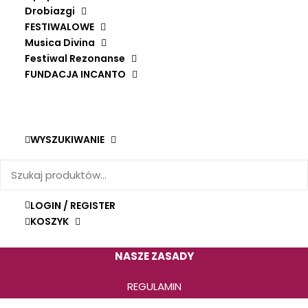
ZWROTY I REKLAMACJE
Drobiazgi
FESTIWALOWE
Musica Divina
Festiwal Rezonanse
FUNDACJA INCANTO
ZACHĘCAMY DO ZAKUPÓW PRZEZ STRONĘ
INTERNETOWĄ.
Zakupy stacjonarne możliwe są po uprzednim
WYSZUKIWANIE
kontakcie telefonicznym.
PŁATNOŚCI OBSŁUGUJE
LOGIN / REGISTER
KOSZYK
NASZE ZASADY
REGULAMIN
POLITYKA PRYWATNOŚCI