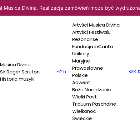
al Musica Divina. Realizacja zamówień może być wydłużona
Artyści Musica Divina
Artyści Festiwalu
Rezonanse
Fundacja inCanto
Unikaty
ów: 6
Maryjne
Musica Divina
Prawosławne
Sir Roger Scruton
PŁYTY
KARTK
Polskie
Historia muzyki
Adwent
Boże Narodzenie
Wielki Post
Triduum Paschalne
Wielkanoc
Świeckie