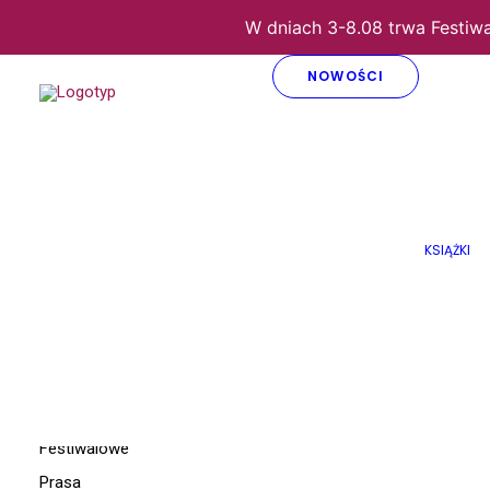
W dniach 3-8.08 trwa Festiw
NOWOŚCI
Wyświetlanie wszystkich wynik
Nowości
KSIĄŻKI
Zestawy prezentowe
Na zimowe wieczory
Kartki
Książki
Płyty
Festiwalowe
Prasa