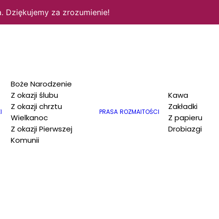
. Dziękujemy za zrozumienie!
Sortuj wg popularności
Sortuj wg średniej
Boże Narodzenie
oceny
Domyślne sortowanie
Z okazji ślubu
Sortuj od najnowszych
Kawa
Sortuj po cenie od
Z okazji chrztu
Zakładki
najniższej
I
PRASA
ROZMAITOŚCI
Sortuj po cenie od
Wielkanoc
Z papieru
najwyższej
Z okazji Pierwszej
Drobiazgi
Komunii