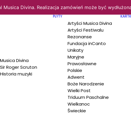
al Musica Divina. Realizacja zamówień może być wydłużona
PŁYTY
KARTK
Artyści Musica Divina
Artyści Festiwalu
Rezonanse
Fundacja inCanto
Unikaty
Maryjne
Musica Divina
Prawosławne
Sir Roger Scruton
Polskie
Historia muzyki
Adwent
Boże Narodzenie
Wielki Post
Triduum Paschalne
Wielkanoc
Świeckie