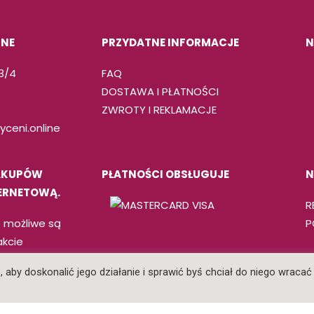
INE
PRZYDATNE INFORMACJE
N
 3/4
FAQ
DOSTAWA I PŁATNOŚCI
ZWROTY I REKLAMACJE
ceni.online
AKUPÓW
PŁATNOŚCI OBSŁUGUJE
N
TERNETOWĄ.
R
 możliwe są
P
akcie
aby doskonalić jego działanie i sprawić byś chciał do niego wracać