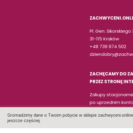
ZACHWYCENI.ONL
Pl. Gen. Sikorskiego
31-115 Kraków
+48 739 974 502
dziendobry@zachwy
ZACHĘCAMY DO Z
PRZEZ STRONĘ IN
Zakupy stacjonarne
po uprzednim kont
telefonicznym.
Gromadzimy dane o Twoim pobycie w sklepie zachwyceni.online, 
jeszcze częściej.