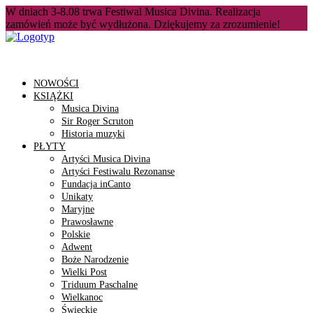
W dniach 3-8.08 trwa Festiwal Musica Divina. Realizacja
zamówień może być wydłużona. Dziękujemy za zrozumienie!
NOWOŚCI
KSIĄŻKI
Musica Divina
Sir Roger Scruton
Historia muzyki
PŁYTY
Artyści Musica Divina
Artyści Festiwalu Rezonanse
Fundacja inCanto
Unikaty
Maryjne
Prawosławne
Polskie
Adwent
Boże Narodzenie
Wielki Post
Triduum Paschalne
Wielkanoc
Świeckie