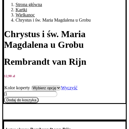
Strona główna
Kartki
Wielkanoc
Chrystus i św. Maria Magdalena u Grobu
Chrystus i św. Maria
Magdalena u Grobu
Rembrandt van Rijn
12,90
zł
Kolor koperty
Wyczyść
ilość
Chrystus
Dodaj do koszyka
i
św.
Maria
Magdalena
u