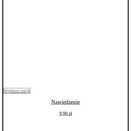
Ten
Wybierz opcje
produkt
ma
Nawiedzenie
wiele
wariantów.
9,90
zł
Opcje
można
wybrać