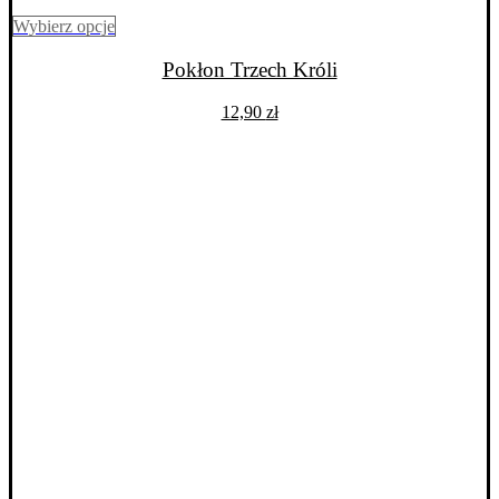
Ten
Wybierz opcje
produkt
ma
Pokłon Trzech Króli
wiele
wariantów.
12,90
zł
Opcje
można
wybrać
na
stronie
produktu