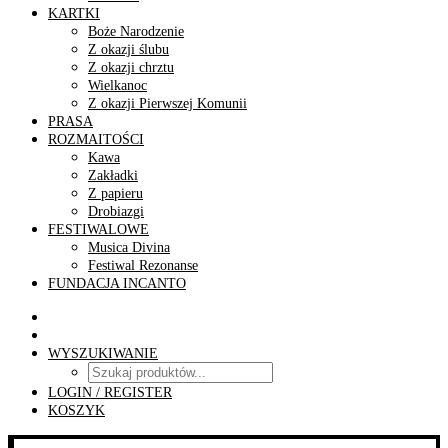
KARTKI
Boże Narodzenie
Z okazji ślubu
Z okazji chrztu
Wielkanoc
Z okazji Pierwszej Komunii
PRASA
ROZMAITOŚCI
Kawa
Zakładki
Z papieru
Drobiazgi
FESTIWALOWE
Musica Divina
Festiwal Rezonanse
FUNDACJA INCANTO
WYSZUKIWANIE
LOGIN / REGISTER
KOSZYK