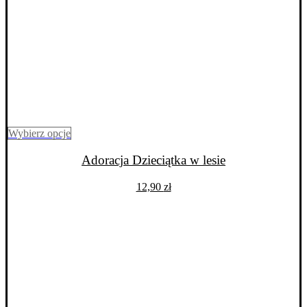
Ten
Wybierz opcje
produkt
ma
Adoracja Dzieciątka w lesie
wiele
wariantów.
12,90
zł
Opcje
można
wybrać
na
stronie
produktu