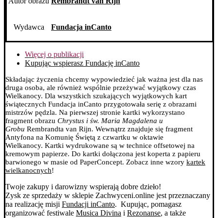
Grobu
Autor obrazu
Rembrandt van Rijn
Wydawca
Fundacja inCanto
Więcej o publikacji
Kupując wspierasz Fundację inCanto
Składając życzenia chcemy wypowiedzieć jak ważna jest dla nas
druga osoba, ale również wspólnie przeżywać wyjątkowy czas
Wielkanocy. Dla wszystkich szukających wyjątkowych kart
świątecznych Fundacja inCanto przygotowała serię z obrazami
mistrzów pędzla.
Na pierwszej stronie kartki wykorzystano
fragment obrazu
Chrystus i św. Maria Magdalena u
Grobu
Rembrandta van Rijn. Wewnątrz znajduje się fragment
Antyfona na Komunię Świętą z czwartku w oktawie
Wielkanocy.
Kartki wydrukowane są w technice offsetowej na
kremowym papierze. Do kartki dołączona jest koperta z papieru
barwionego w masie od PaperConcept.
Zobacz inne wzory
kartek
wielkanocnych
!
Twoje zakupy i darowizny wspierają dobre dzieło!
Zysk ze sprzedaży w sklepie Zachwyceni.online jest przeznaczany
na realizację misji
Fundacji inCanto
. Kupując, pomagasz
organizować festiwale
Musica Divina
i
Rezonanse
, a także