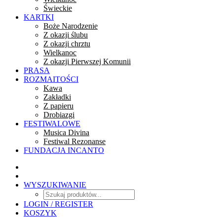
Świeckie
KARTKI
Boże Narodzenie
Z okazji ślubu
Z okazji chrztu
Wielkanoc
Z okazji Pierwszej Komunii
PRASA
ROZMAITOŚCI
Kawa
Zakładki
Z papieru
Drobiazgi
FESTIWALOWE
Musica Divina
Festiwal Rezonanse
FUNDACJA INCANTO
WYSZUKIWANIE
LOGIN / REGISTER
KOSZYK