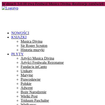
W dniach 3-8.08 trwa Festiwal Musica Divina. Realizacja zamówień
NOWOŚCI
KSIĄŻKI
Musica Divina
Sir Roger Scruton
Historia muzyki
PŁYTY
Artyści Musica Divina
Artyści Festiwalu Rezonanse
Fundacja inCanto
Unikaty
Maryjne
Prawosławne
Polskie
Adwent
Boże Narodzenie
Wielki Post
Triduum Paschalne
Wielkanoc