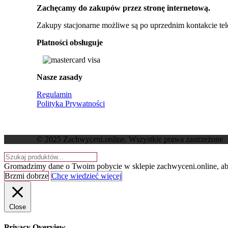
Zachęcamy do zakupów przez stronę internetową.
Zakupy stacjonarne możliwe są po uprzednim kontakcie te
Płatności obsługuje
Nasze zasady
Regulamin
Polityka Prywatności
© 2025 Zachwyceni.online
. Wszystkie prawa zastrzeżone
Gromadzimy dane o Twoim pobycie w sklepie zachwyceni.online, aby d
Brzmi dobrze
Chcę wiedzieć więcej
Close
Privacy Overview