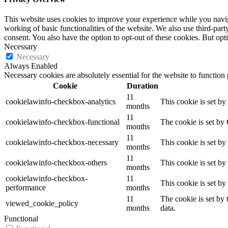
This website uses cookies to improve your experience while you navigat
working of basic functionalities of the website. We also use third-pa
consent. You also have the option to opt-out of these cookies. But op
Necessary
Necessary
Always Enabled
Necessary cookies are absolutely essential for the website to function
Cookie
Duration
11
cookielawinfo-checkbox-analytics
This cookie is set b
months
11
cookielawinfo-checkbox-functional
The cookie is set by
months
11
cookielawinfo-checkbox-necessary
This cookie is set b
months
11
cookielawinfo-checkbox-others
This cookie is set b
months
cookielawinfo-checkbox-
11
This cookie is set b
performance
months
11
The cookie is set by
viewed_cookie_policy
months
data.
Functional