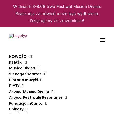
W dniach 3-8.08 trwa Festiwal Musica Divina.
Realizacja zamówień może być wydłużona.
Dziękujemy za zrozumienie!
Nic nie znaleziono
NOWOŚCI
KSIĄŻKI
Wygląda na to, że nie możemy znaleźć czego szukasz.
Musica Divina
Spróbuj wyszukać ponownie.
Sir Roger Scruton
Historia muzyki
PŁYTY
Artyści Musica Divina
Artyści Festiwalu Rezonanse
Fundacja inCanto
Unikaty