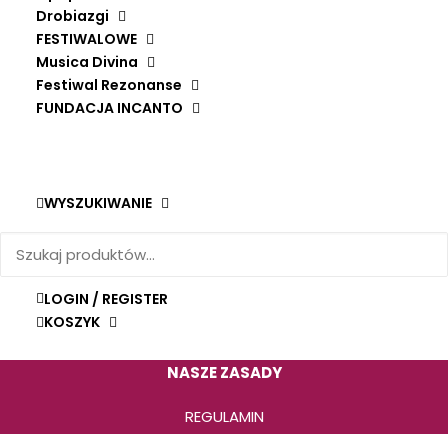
ZWROTY I REKLAMACJE
Drobiazgi
FESTIWALOWE
Musica Divina
Festiwal Rezonanse
FUNDACJA INCANTO
ZACHĘCAMY DO ZAKUPÓW PRZEZ STRONĘ
INTERNETOWĄ.
Zakupy stacjonarne możliwe są po uprzednim
WYSZUKIWANIE
kontakcie telefonicznym.
PŁATNOŚCI OBSŁUGUJE
LOGIN / REGISTER
KOSZYK
NASZE ZASADY
REGULAMIN
POLITYKA PRYWATNOŚCI