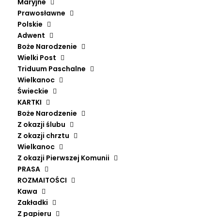
Maryjne
Prawosławne
Polskie
Adwent
Boże Narodzenie
Wielki Post
Triduum Paschalne
Wielkanoc
ZACHWYCENI.ONLINE
Świeckie
KARTKI
Pl. Gen. Sikorskiego 3/4
Boże Narodzenie
31-115 Kraków
Z okazji ślubu
+48 739 974 502
Z okazji chrztu
dziendobry@zachwyceni.online
Wielkanoc
Z okazji Pierwszej Komunii
PRASA
PRZYDATNE INFORMACJE
ROZMAITOŚCI
Kawa
FAQ
Zakładki
DOSTAWA I PŁATNOŚCI
Z papieru