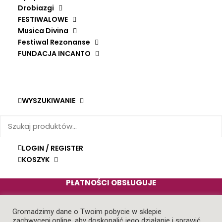
PRZYDATNE INFORMACJE
Drobiazgi
FESTIWALOWE
FAQ
Musica Divina
DOSTAWA I PŁATNOŚCI
Festiwal Rezonanse
FUNDACJA INCANTO
ZWROTY I REKLAMACJE
WYSZUKIWANIE
ZACHĘCAMY DO ZAKUPÓW PRZEZ STRONĘ
INTERNETOWĄ.
Zakupy stacjonarne możliwe są po uprzednim
LOGIN / REGISTER
kontakcie telefonicznym.
KOSZYK
PŁATNOŚCI OBSŁUGUJE
Gromadzimy dane o Twoim pobycie w sklepie
zachwyceni.online, aby doskonalić jego działanie i sprawić