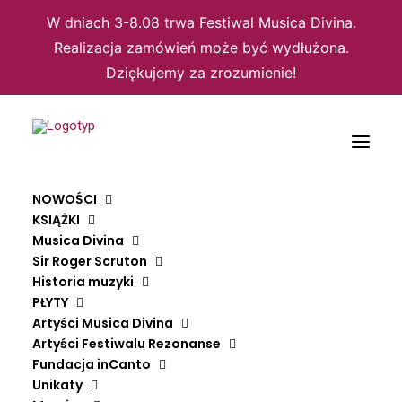
W dniach 3-8.08 trwa Festiwal Musica Divina.
Realizacja zamówień może być wydłużona.
Dziękujemy za zrozumienie!
NOWOŚCI
KSIĄŻKI
Musica Divina
Sir Roger Scruton
Nic nie znaleziono
Historia muzyki
PŁYTY
Wygląda na to, że nie możemy znaleźć czego szukasz.
Artyści Musica Divina
Spróbuj wyszukać ponownie.
Artyści Festiwalu Rezonanse
Fundacja inCanto
Unikaty