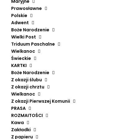
Maryjne
Prawosławne
Polskie
Adwent
Boże Narodzenie
Wielki Post
Triduum Paschalne
Wielkanoc
Świeckie
KARTKI
Boże Narodzenie
Z okazji ślubu
ZACHWYCENI.ONLINE
Z okazji chrztu
Wielkanoc
Pl. Gen. Sikorskiego 3/4
Z okazji Pierwszej Komunii
31-115 Kraków
PRASA
ROZMAITOŚCI
+48 739 974 502
Kawa
dziendobry@zachwyceni.online
Zakładki
Z papieru