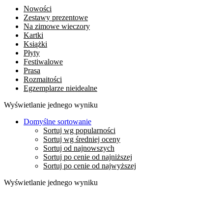
Nowości
Zestawy prezentowe
Na zimowe wieczory
Kartki
Książki
Płyty
Festiwalowe
Prasa
Rozmaitości
Egzemplarze nieidealne
Wyświetlanie jednego wyniku
Domyślne sortowanie
Sortuj wg popularności
Sortuj wg średniej oceny
Sortuj od najnowszych
Sortuj po cenie od najniższej
Sortuj po cenie od najwyższej
Wyświetlanie jednego wyniku