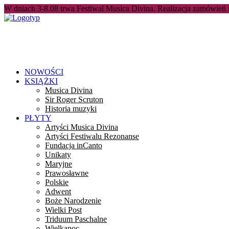
W dniach 3-8.08 trwa Festiwal Musica Divina. Realizacja zamówień
NOWOŚCI
KSIĄŻKI
Musica Divina
Sir Roger Scruton
Historia muzyki
PŁYTY
Artyści Musica Divina
Artyści Festiwalu Rezonanse
Fundacja inCanto
Unikaty
Maryjne
Prawosławne
Polskie
Adwent
Boże Narodzenie
Wielki Post
Triduum Paschalne
Wielkanoc