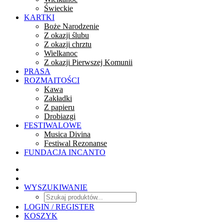
Świeckie
KARTKI
Boże Narodzenie
Z okazji ślubu
Z okazji chrztu
Wielkanoc
Z okazji Pierwszej Komunii
PRASA
ROZMAITOŚCI
Kawa
Zakładki
Z papieru
Drobiazgi
FESTIWALOWE
Musica Divina
Festiwal Rezonanse
FUNDACJA INCANTO
WYSZUKIWANIE
LOGIN / REGISTER
KOSZYK